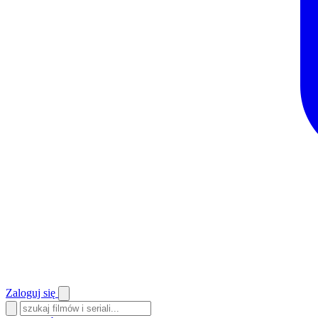
Zaloguj się