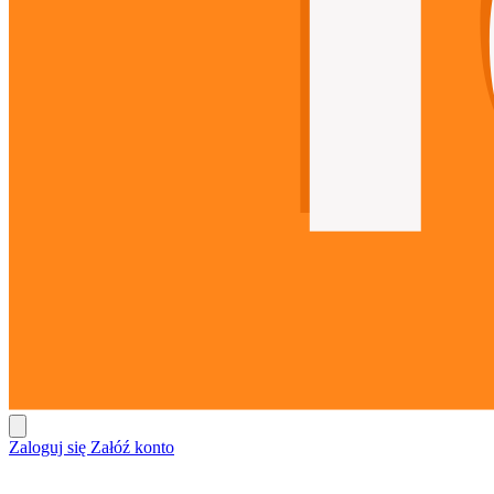
Zaloguj się
Załóź konto