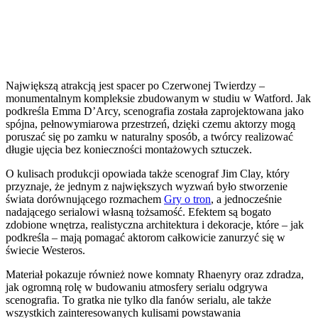
Największą atrakcją jest spacer po Czerwonej Twierdzy –
monumentalnym kompleksie zbudowanym w studiu w Watford. Jak
podkreśla Emma D’Arcy, scenografia została zaprojektowana jako
spójna, pełnowymiarowa przestrzeń, dzięki czemu aktorzy mogą
poruszać się po zamku w naturalny sposób, a twórcy realizować
długie ujęcia bez konieczności montażowych sztuczek.
O kulisach produkcji opowiada także scenograf Jim Clay, który
przyznaje, że jednym z największych wyzwań było stworzenie
świata dorównującego rozmachem
Gry o tron
, a jednocześnie
nadającego serialowi własną tożsamość. Efektem są bogato
zdobione wnętrza, realistyczna architektura i dekoracje, które – jak
podkreśla – mają pomagać aktorom całkowicie zanurzyć się w
świecie Westeros.
Materiał pokazuje również nowe komnaty Rhaenyry oraz zdradza,
jak ogromną rolę w budowaniu atmosfery serialu odgrywa
scenografia. To gratka nie tylko dla fanów serialu, ale także
wszystkich zainteresowanych kulisami powstawania