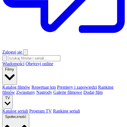
Zaloguj się
Wiadomości
Obejrzyj online
Filmy
Katalog filmów
Repertuar kin
Premiery i zapowiedzi
Ranking
filmów
Zwiastuny
Nagrody
Galerie filmowe
Dodaj film
TV
Katalog seriali
Program TV
Ranking seriali
Społeczność