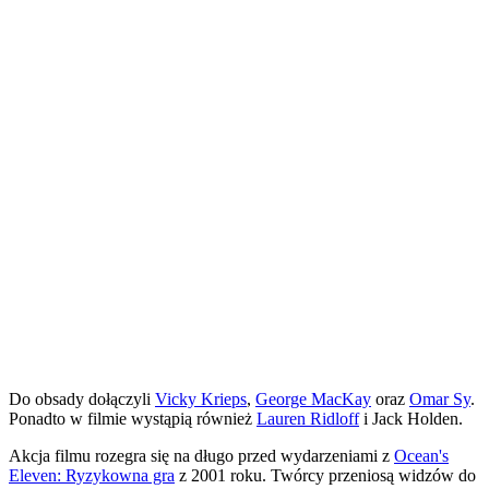
Do obsady dołączyli
Vicky Krieps
,
George MacKay
oraz
Omar Sy
.
Ponadto w filmie wystąpią również
Lauren Ridloff
i Jack Holden.
Akcja filmu rozegra się na długo przed wydarzeniami z
Ocean's
Eleven: Ryzykowna gra
z 2001 roku. Twórcy przeniosą widzów do