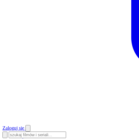
Zaloguj się