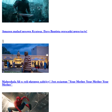
Amazon znalazł nowego Kratosa. Dave Bautista prowadzi negocjacje!
1
Mahershala Ali w roli płatnego zabójcy! Jest zwiastun "Your Mother Your Mother Your
Mother"