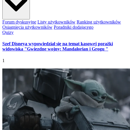
Forum dyskusyjne
Listy użytkowników
Ranking użytkowników
Osiągnięcia użytkowników
Poradniki dodającego
Quizy
Szef Disneya wypowiedział się na temat kasowej porażki
widowiska "Gwiezdne wojny: Mandalorian i Grogu "
1