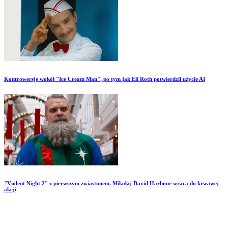
Kontrowersje wokół "Ice Cream Man", po tym jak Eli Roth potwierdził użycie AI
"Violent Night 2" z pierwszym zwiastunem. Mikołaj David Harbour wraca do krwawej
akcji