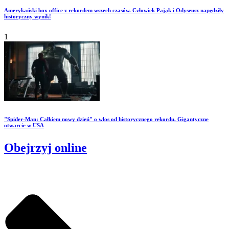
Amerykański box office z rekordem wszech czasów. Człowiek Pająk i Odyseusz napędziły
historyczny wynik!
1
"Spider-Man: Całkiem nowy dzień" o włos od historycznego rekordu. Gigantyczne
otwarcie w USA
Obejrzyj online