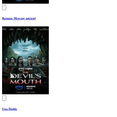
Batman: Mroczny mściciel
Usta Diabła