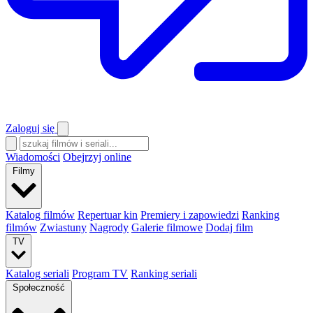
Zaloguj się
Wiadomości
Obejrzyj online
Filmy
Katalog filmów
Repertuar kin
Premiery i zapowiedzi
Ranking
filmów
Zwiastuny
Nagrody
Galerie filmowe
Dodaj film
TV
Katalog seriali
Program TV
Ranking seriali
Społeczność