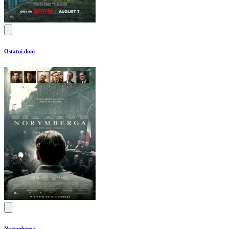
Ostatni dom
Norymberga