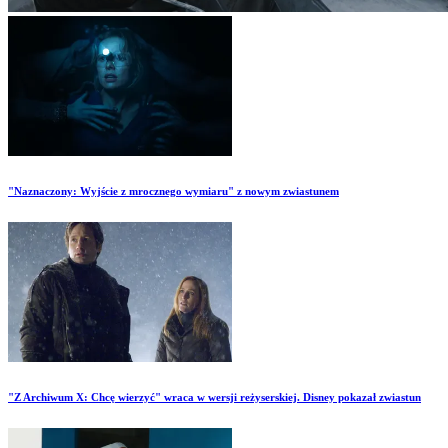
"Naznaczony: Wyjście z mrocznego wymiaru" z nowym zwiastunem
"Z Archiwum X: Chcę wierzyć" wraca w wersji reżyserskiej. Disney pokazał zwiastun