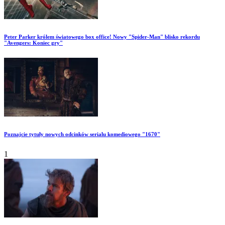
Peter Parker królem światowego box office! Nowy "Spider-Man" blisko rekordu
"Avengers: Koniec gry"
Poznajcie tytuły nowych odcinków serialu komediowego "1670"
1