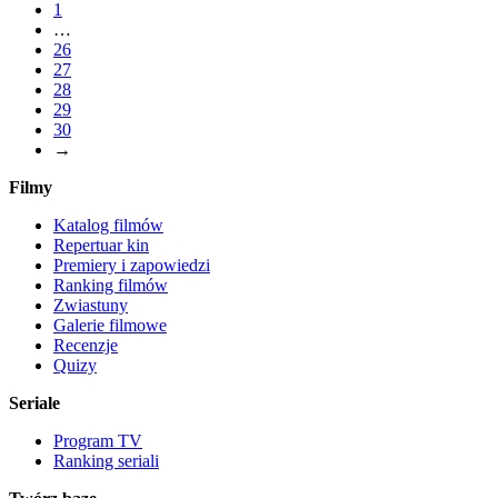
1
…
26
27
28
29
30
→
Filmy
Katalog filmów
Repertuar kin
Premiery i zapowiedzi
Ranking filmów
Zwiastuny
Galerie filmowe
Recenzje
Quizy
Seriale
Program TV
Ranking seriali