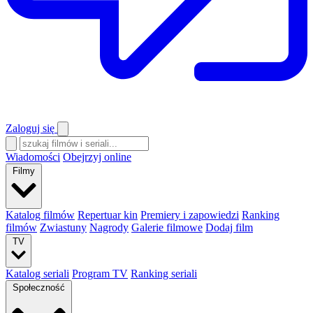
Zaloguj się
Wiadomości
Obejrzyj online
Filmy
Katalog filmów
Repertuar kin
Premiery i zapowiedzi
Ranking
filmów
Zwiastuny
Nagrody
Galerie filmowe
Dodaj film
TV
Katalog seriali
Program TV
Ranking seriali
Społeczność