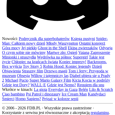
Nowości:
Podręcznik dla superbohaterów
Księga pustyni
Spider-
Man: Całkiem nowy dzień
Młody Waszyngton
Ostatni konsjerż
Góra mocy
Jej piekło
Ghost in the Shell
Ekipa zwierzaków
Odyseja
O czym sobie nie mówimy
Martwe zło: Ogień
Vaiana
Zaproszenie
Minionki i straszydła
Wędrówka na północ
Supergirl
Takie jest
życie
Chłopiec na krańcach świata
Koniec imprezy!
Backrooms.
Bez wyjścia
Toy Story 5
Robin Hood: Koniec legendy
Dzień
Objawienia
Straszny film
Drzewo magii
Tom i Jerry: Przygoda w
muzeum
Obsesja
Willow i tajemniczy las
Diabeł ubiera się u Prady
2
Michael
Pucio
Super Mario Galaxy Film
Kicia Kocia w podróży
Gdzie jest Dory?
WALL·E
Gdzie jest Nemo?
Requiem dla snu
Wkrótce w kinach:
La gioia
Everyday in Gaza
Belén
Lilo & Scratch
Ciao bambino
Psi Patrol i dinozaury
Ice Cream Man
Kandydaci
Śmierci
Homo Sapiens?
Pejzaż w kolorze sepii
© 2006 - 2026 FDB.PL · Wszystkie prawa zastrzeżone ·
Korzystanie z serwisu jest równoznaczne z akceptacją
regulaminu
.