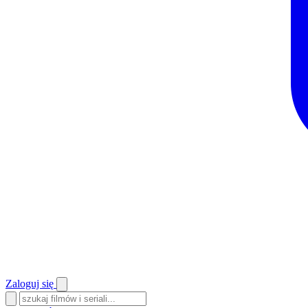
Zaloguj się