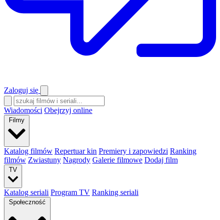
Zaloguj się
Wiadomości
Obejrzyj online
Filmy
Katalog filmów
Repertuar kin
Premiery i zapowiedzi
Ranking
filmów
Zwiastuny
Nagrody
Galerie filmowe
Dodaj film
TV
Katalog seriali
Program TV
Ranking seriali
Społeczność