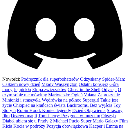
Nowości:
Podręcznik dla superbohaterów
Odzyskany
Spider-Man:
Całkiem nowy dzień
Młody Waszyngton
Ostatni konsjerż
Góra
mocy
Jej piekło
Ekipa zwierzaków
Ghost in the Shell
Odyseja
O
czym sobie nie mówimy
Martwe zło: Ogień
Vaiana
Zaproszenie
Minionki i straszydła
Wędrówka na północ
Supergirl
Takie jest
życie
Chłopiec na krańcach świata
Backrooms. Bez wyjścia
Toy
Story 5
Robin Hood: Koniec legendy
Dzień Objawienia
Straszny
film
Drzewo magii
Tom i Jerry: Przygoda w muzeum
Obsesja
Diabeł ubiera się u Prady 2
Michael
Pucio
Super Mario Galaxy Film
Kicia Kocia w podróży
Pozycja obowiązkowa
Kacper i Emma na