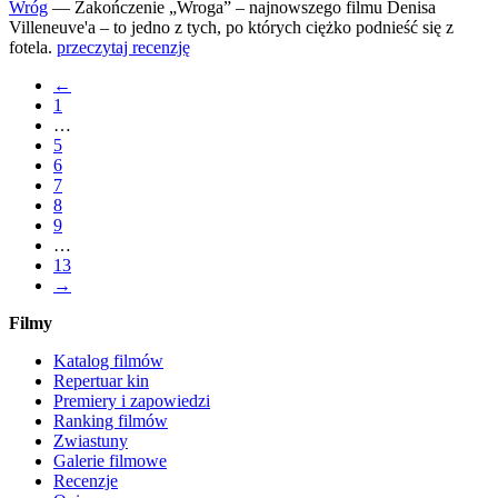
Wróg
— Zakończenie „Wroga” – najnowszego filmu Denisa
Villeneuve'a – to jedno z tych, po których ciężko podnieść się z
fotela.
przeczytaj recenzję
←
1
…
5
6
7
8
9
…
13
→
Filmy
Katalog filmów
Repertuar kin
Premiery i zapowiedzi
Ranking filmów
Zwiastuny
Galerie filmowe
Recenzje