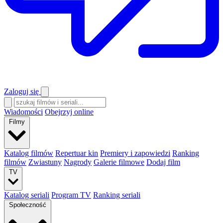
Zaloguj się
Wiadomości
Obejrzyj online
Filmy
Katalog filmów
Repertuar kin
Premiery i zapowiedzi
Ranking
filmów
Zwiastuny
Nagrody
Galerie filmowe
Dodaj film
TV
Katalog seriali
Program TV
Ranking seriali
Społeczność