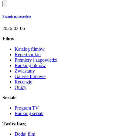
Przepis na szczęście
2026-02-06
Filmy
Katalog filmów
Repertuar kin
Premiery i zapowiedzi
Ranking filmów
Zwiastuny
Galerie filmowe
Recenzje
Quizy
Seriale
Program TV
Ranking seriali
Twórz bazę
Dodaj film