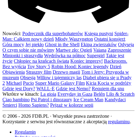
Nowości:
Podręcznik dla superbohaterów
Księga pustyni
Spider-
Man: Całkiem nowy dzień
Młody Waszyngton
Ostatni konsjerż
Góra mocy
Jej piekło
Ghost in the Shell
Ekipa zwierzaków
Odyseja
O czym sobie nie mówimy
Martwe zło: Ogień
Vaiana
Zaproszenie
Minionki i straszydła
Wędrówka na północ
Supergirl
Takie jest
życie
Chłopiec na krańcach świata
Koniec imprezy!
Backrooms.
Bez wyjścia
Toy Story 5
Robin Hood: Koniec legendy
Dzień
Objawienia
Straszny film
Drzewo magii
Tom i Jerry: Przygoda w
muzeum
Obsesja
Willow i tajemniczy las
Diabeł ubiera się u Prady
2
Michael
Pucio
Super Mario Galaxy Film
Kicia Kocia w podróży
Gdzie jest Dory?
WALL·E
Gdzie jest Nemo?
Requiem dla snu
Wkrótce w kinach:
La gioia
Everyday in Gaza
Belén
Lilo & Scratch
Ciao bambino
Psi Patrol i dinozaury
Ice Cream Man
Kandydaci
Śmierci
Homo Sapiens?
Pejzaż w kolorze sepii
© 2006 - 2026 FDB.PL · Wszystkie prawa zastrzeżone ·
Korzystanie z serwisu jest równoznaczne z akceptacją
regulaminu
.
Regulamin