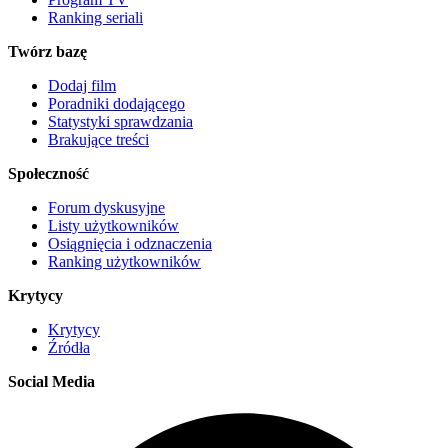
Ranking seriali
Twórz bazę
Dodaj film
Poradniki dodającego
Statystyki sprawdzania
Brakujące treści
Społeczność
Forum dyskusyjne
Listy użytkowników
Osiągnięcia i odznaczenia
Ranking użytkowników
Krytycy
Krytycy
Źródła
Social Media