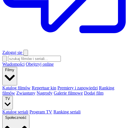
Zaloguj się
Wiadomości
Obejrzyj online
Filmy
Katalog filmów
Repertuar kin
Premiery i zapowiedzi
Ranking
filmów
Zwiastuny
Nagrody
Galerie filmowe
Dodaj film
TV
Katalog seriali
Program TV
Ranking seriali
Społeczność