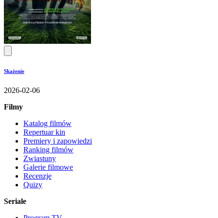
Skażenie
2026-02-06
Filmy
Katalog filmów
Repertuar kin
Premiery i zapowiedzi
Ranking filmów
Zwiastuny
Galerie filmowe
Recenzje
Quizy
Seriale
Program TV