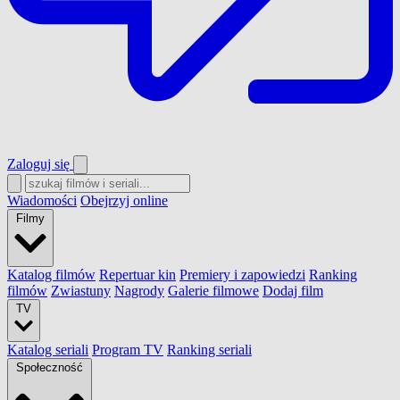
Zaloguj się
Wiadomości
Obejrzyj online
Filmy
Katalog filmów
Repertuar kin
Premiery i zapowiedzi
Ranking
filmów
Zwiastuny
Nagrody
Galerie filmowe
Dodaj film
TV
Katalog seriali
Program TV
Ranking seriali
Społeczność