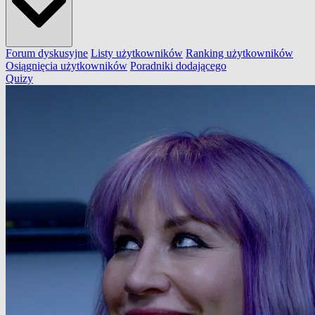
Forum dyskusyjne
Listy użytkowników
Ranking użytkowników
Osiągnięcia użytkowników
Poradniki dodającego
Quizy