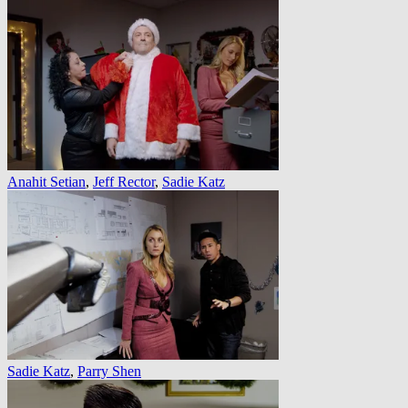
Anahit Setian
,
Jeff Rector
,
Sadie Katz
Sadie Katz
,
Parry Shen