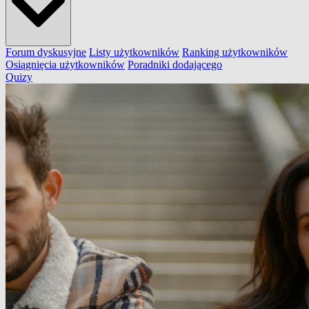
Forum dyskusyjne
Listy użytkowników
Ranking użytkowników
Osiągnięcia użytkowników
Poradniki dodającego
Quizy