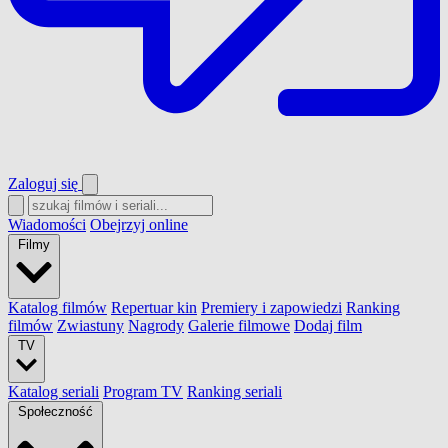
Zaloguj się
Wiadomości
Obejrzyj online
Filmy
Katalog filmów
Repertuar kin
Premiery i zapowiedzi
Ranking
filmów
Zwiastuny
Nagrody
Galerie filmowe
Dodaj film
TV
Katalog seriali
Program TV
Ranking seriali
Społeczność