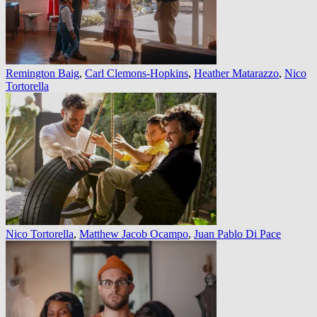
Remington Baig
,
Carl Clemons-Hopkins
,
Heather Matarazzo
,
Nico
Tortorella
Nico Tortorella
,
Matthew Jacob Ocampo
,
Juan Pablo Di Pace