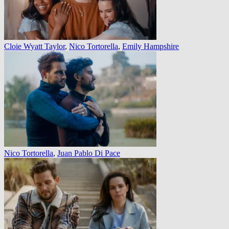
Cloie Wyatt Taylor
,
Nico Tortorella
,
Emily Hampshire
Nico Tortorella
,
Juan Pablo Di Pace