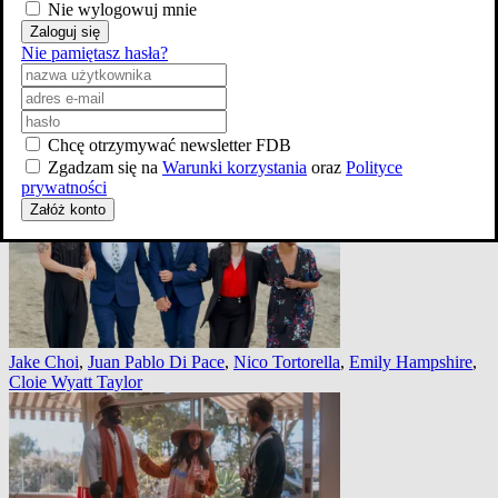
Nie wylogowuj mnie
Zaloguj się
Nie pamiętasz hasła?
zobacz wszystkie
Chcę otrzymywać newsletter FDB
Zgadzam się na
Warunki korzystania
oraz
Polityce
prywatności
Załóż konto
Jake Choi
,
Juan Pablo Di Pace
,
Nico Tortorella
,
Emily Hampshire
,
Cloie Wyatt Taylor