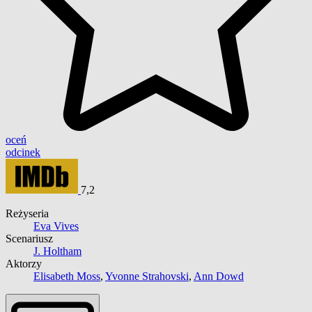
oceń
odcinek
7,2
Reżyseria
Eva Vives
Scenariusz
J. Holtham
Aktorzy
Elisabeth Moss
,
Yvonne Strahovski
,
Ann Dowd