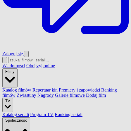
Zaloguj się
Wiadomości
Obejrzyj online
Filmy
Katalog filmów
Repertuar kin
Premiery i zapowiedzi
Ranking
filmów
Zwiastuny
Nagrody
Galerie filmowe
Dodaj film
TV
Katalog seriali
Program TV
Ranking seriali
Społeczność