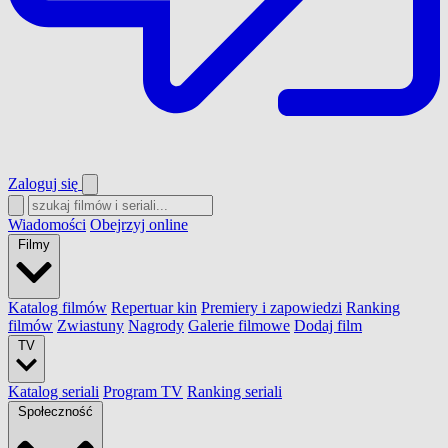
Zaloguj się
Wiadomości
Obejrzyj online
Filmy
Katalog filmów
Repertuar kin
Premiery i zapowiedzi
Ranking
filmów
Zwiastuny
Nagrody
Galerie filmowe
Dodaj film
TV
Katalog seriali
Program TV
Ranking seriali
Społeczność