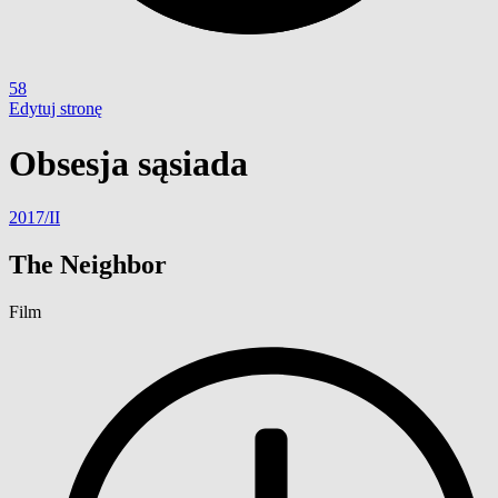
58
Edytuj stronę
Obsesja sąsiada
2017/II
The Neighbor
Film