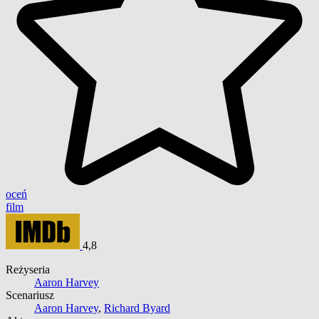
oceń
film
4,8
Reżyseria
Aaron Harvey
Scenariusz
Aaron Harvey
,
Richard Byard