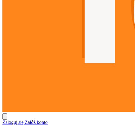
Zaloguj się
Załóź konto