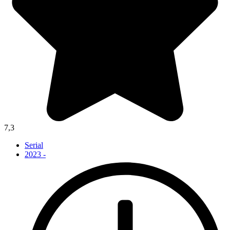
7,3
Serial
2023 -