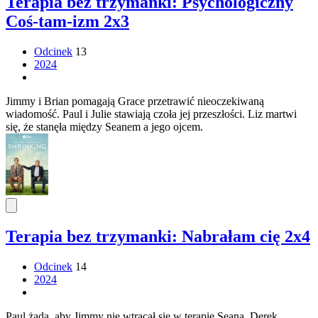
Terapia bez trzymanki: Psychologiczny
Coś-tam-izm 2x3
Odcinek
13
2024
Jimmy i Brian pomagają Grace przetrawić nieoczekiwaną
wiadomość. Paul i Julie stawiają czoła jej przeszłości. Liz martwi
się, że stanęła między Seanem a jego ojcem.
Terapia bez trzymanki: Nabrałam cię 2x4
Odcinek
14
2024
Paul żąda, aby Jimmy nie wtrącał się w terapię Seana. Derek