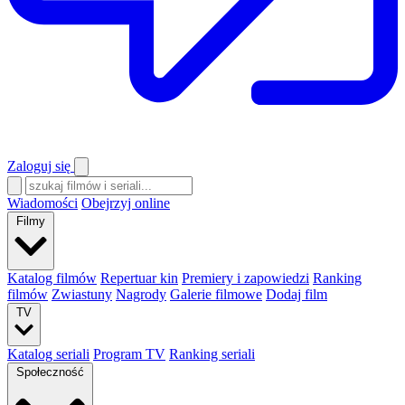
Zaloguj się
Wiadomości
Obejrzyj online
Filmy
Katalog filmów
Repertuar kin
Premiery i zapowiedzi
Ranking
filmów
Zwiastuny
Nagrody
Galerie filmowe
Dodaj film
TV
Katalog seriali
Program TV
Ranking seriali
Społeczność