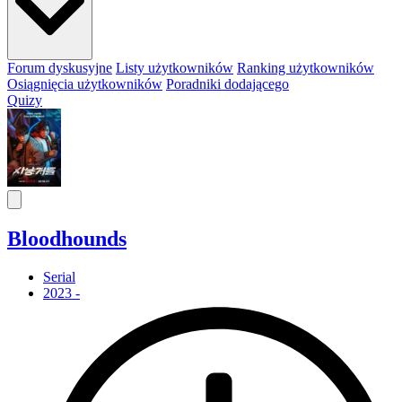
Forum dyskusyjne
Listy użytkowników
Ranking użytkowników
Osiągnięcia użytkowników
Poradniki dodającego
Quizy
Bloodhounds
Serial
2023 -