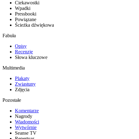
Ciekawostki
Wpadki
Pressbooki
Powiązane
Ścieżka dźwiękowa
Fabuła
Opisy
Recenzje
Słowa kluczowe
Multimedia
Plakaty
Zwiastuny
Zdjęcia
Pozostałe
Komentarze
Nagrody
Wiadomości
Wytwórnie
Seanse TV
Repertuar