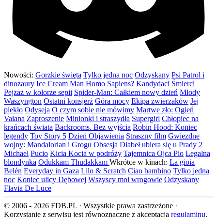
Nowości:
Gorzkie święta
Tylko jedna noc
Odzyskany
Psi Patrol i
dinozaury
Ice Cream Man
Homo Sapiens?
Kandydaci Śmierci
Pejzaż w kolorze sepii
Spider-Man: Całkiem nowy dzień
Młody
Waszyngton
Ostatni konsjerż
Góra mocy
Ekipa zwierzaków
Jej
piekło
Odyseja
O czym sobie nie mówimy
Martwe zło: Ogień
Vaiana
Zaproszenie
Minionki i straszydła
Supergirl
Chłopiec na
krańcach świata
Backrooms. Bez wyjścia
Robin Hood: Koniec
legendy
Toy Story 5
Dzień Objawienia
Straszny film
Gwiezdne
wojny: Mandalorian i Grogu
Obsesja
Diabeł ubiera się u Prady 2
Michael
Pucio
Kicia Kocia w podróży
Tajemnica Ojca Pio
Legalna
blondynka
Odukkam Thudakkam
Wkrótce w kinach:
La gioia
Belén
Everyday in Gaza
Lilo & Scratch
Ciao bambino
Tylko jedna
noc
Koniec ulicy Dębowej
Wszyscy moi wrogowie
Odzyskany
Flavia De Luce
© 2006 - 2026 FDB.PL · Wszystkie prawa zastrzeżone ·
Korzystanie z serwisu jest równoznaczne z akceptacją
regulaminu
.