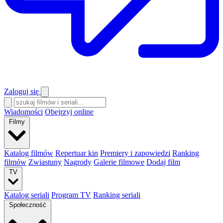
Zaloguj się
Wiadomości
Obejrzyj online
Filmy
Katalog filmów
Repertuar kin
Premiery i zapowiedzi
Ranking
filmów
Zwiastuny
Nagrody
Galerie filmowe
Dodaj film
TV
Katalog seriali
Program TV
Ranking seriali
Społeczność