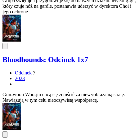
Grupa świętuje i przygotowuje się do dalszych działań. Myeong-gil,
który czuje nóż na gardle, postanawia uderzyć w dyrektora Choi i
jego ochronę.
Bloodhounds: Odcinek 1x7
Odcinek
7
2023
Gun-woo i Woo-jin chcą się zemścić za niewyobrażalną stratę.
Nawiązują w tym celu nieoczywistą współpracę.