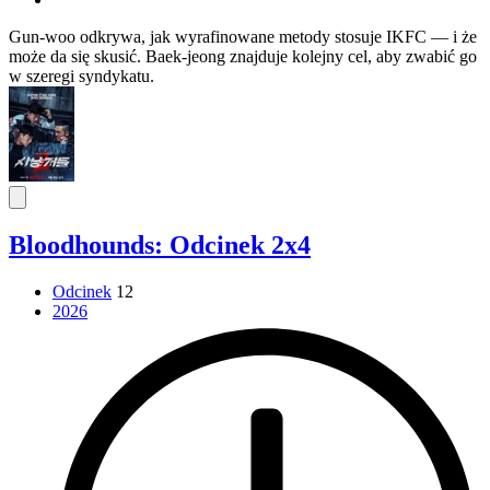
Gun-woo odkrywa, jak wyrafinowane metody stosuje IKFC — i że
może da się skusić. Baek-jeong znajduje kolejny cel, aby zwabić go
w szeregi syndykatu.
Bloodhounds: Odcinek 2x4
Odcinek
12
2026