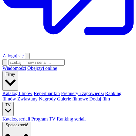
Zaloguj się
Wiadomości
Obejrzyj online
Filmy
Katalog filmów
Repertuar kin
Premiery i zapowiedzi
Ranking
filmów
Zwiastuny
Nagrody
Galerie filmowe
Dodaj film
TV
Katalog seriali
Program TV
Ranking seriali
Społeczność