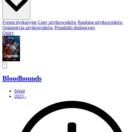
Forum dyskusyjne
Listy użytkowników
Ranking użytkowników
Osiągnięcia użytkowników
Poradniki dodającego
Quizy
Bloodhounds
Serial
2023 -