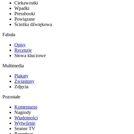
Ciekawostki
Wpadki
Pressbooki
Powiązane
Ścieżka dźwiękowa
Fabuła
Opisy
Recenzje
Słowa kluczowe
Multimedia
Plakaty
Zwiastuny
Zdjęcia
Pozostałe
Komentarze
Nagrody
Wiadomości
Wytwórnie
Seanse TV
Repertuar