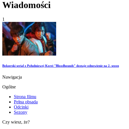
Wiadomości
1
Bokserski serial z Południowej Korei "Bloodhounds" dostaje odnowienie na 2. sezon
Nawigacja
Ogólne
Strona filmu
Pełna obsada
Odcinki
Sezony
Czy wiesz, że?