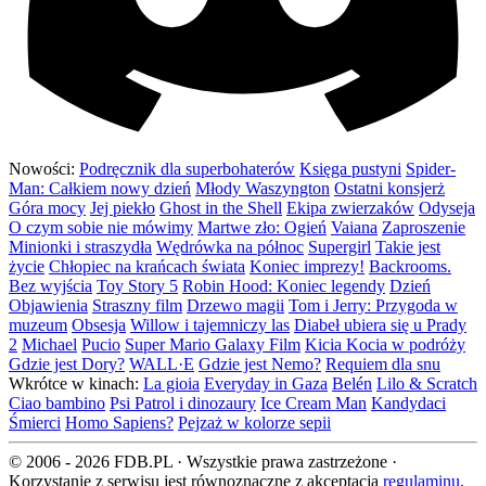
Nowości:
Podręcznik dla superbohaterów
Księga pustyni
Spider-
Man: Całkiem nowy dzień
Młody Waszyngton
Ostatni konsjerż
Góra mocy
Jej piekło
Ghost in the Shell
Ekipa zwierzaków
Odyseja
O czym sobie nie mówimy
Martwe zło: Ogień
Vaiana
Zaproszenie
Minionki i straszydła
Wędrówka na północ
Supergirl
Takie jest
życie
Chłopiec na krańcach świata
Koniec imprezy!
Backrooms.
Bez wyjścia
Toy Story 5
Robin Hood: Koniec legendy
Dzień
Objawienia
Straszny film
Drzewo magii
Tom i Jerry: Przygoda w
muzeum
Obsesja
Willow i tajemniczy las
Diabeł ubiera się u Prady
2
Michael
Pucio
Super Mario Galaxy Film
Kicia Kocia w podróży
Gdzie jest Dory?
WALL·E
Gdzie jest Nemo?
Requiem dla snu
Wkrótce w kinach:
La gioia
Everyday in Gaza
Belén
Lilo & Scratch
Ciao bambino
Psi Patrol i dinozaury
Ice Cream Man
Kandydaci
Śmierci
Homo Sapiens?
Pejzaż w kolorze sepii
© 2006 - 2026 FDB.PL · Wszystkie prawa zastrzeżone ·
Korzystanie z serwisu jest równoznaczne z akceptacją
regulaminu
.