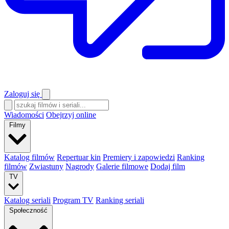
Zaloguj się
Wiadomości
Obejrzyj online
Filmy
Katalog filmów
Repertuar kin
Premiery i zapowiedzi
Ranking
filmów
Zwiastuny
Nagrody
Galerie filmowe
Dodaj film
TV
Katalog seriali
Program TV
Ranking seriali
Społeczność