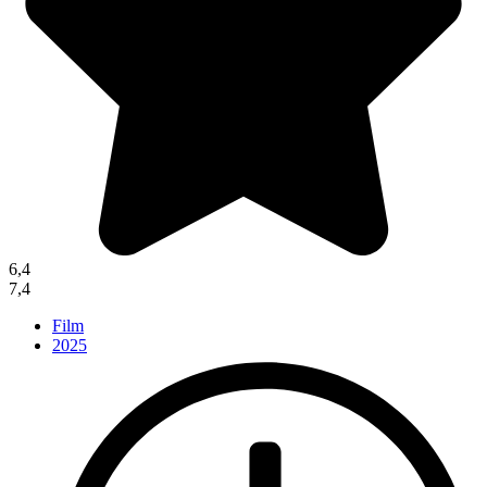
6,4
7,4
Film
2025