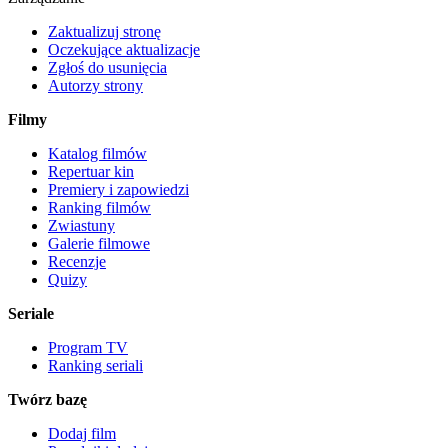
Zaktualizuj stronę
Oczekujące aktualizacje
Zgłoś do usunięcia
Autorzy strony
Filmy
Katalog filmów
Repertuar kin
Premiery i zapowiedzi
Ranking filmów
Zwiastuny
Galerie filmowe
Recenzje
Quizy
Seriale
Program TV
Ranking seriali
Twórz bazę
Dodaj film