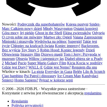
Nowości:
Podręcznik dla superbohaterów
Księga pustyni
Spider-
Man: Całkiem nowy dzień
Młody Waszyngton
Ostatni konsjerż
Góra mocy
Jej piekło
Ghost in the Shell
Ekipa zwierzaków
Odyseja
O czym sobie nie mówimy
Martwe zło: Ogień
Vaiana
Zaproszenie
Minionki i straszydła
Wędrówka na północ
Supergirl
Takie jest
życie
Chłopiec na krańcach świata
Koniec imprezy!
Backrooms.
Bez wyjścia
Toy Story 5
Robin Hood: Koniec legendy
Dzień
Objawienia
Straszny film
Drzewo magii
Tom i Jerry: Przygoda w
muzeum
Obsesja
Willow i tajemniczy las
Diabeł ubiera się u Prady
2
Michael
Pucio
Super Mario Galaxy Film
Kicia Kocia w podróży
Gdzie jest Dory?
WALL·E
Gdzie jest Nemo?
Requiem dla snu
Wkrótce w kinach:
La gioia
Everyday in Gaza
Belén
Lilo & Scratch
Ciao bambino
Psi Patrol i dinozaury
Ice Cream Man
Kandydaci
Śmierci
Homo Sapiens?
Pejzaż w kolorze sepii
© 2006 - 2026 FDB.PL · Wszystkie prawa zastrzeżone ·
Korzystanie z serwisu jest równoznaczne z akceptacją
regulaminu
.
Regulamin
Polityka prywatności