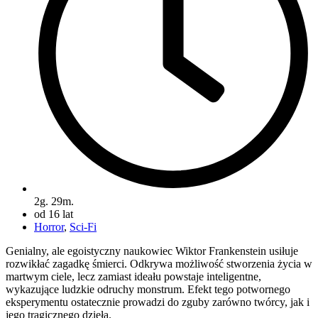
2g. 29m.
od 16 lat
Horror
,
Sci-Fi
Genialny, ale egoistyczny naukowiec Wiktor Frankenstein usiłuje
rozwikłać zagadkę śmierci. Odkrywa możliwość stworzenia życia w
martwym ciele, lecz zamiast ideału powstaje inteligentne,
wykazujące ludzkie odruchy monstrum. Efekt tego potwornego
eksperymentu ostatecznie prowadzi do zguby zarówno twórcy, jak i
jego tragicznego dzieła.