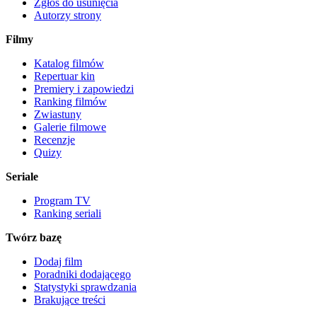
Zgłoś do usunięcia
Autorzy strony
Filmy
Katalog filmów
Repertuar kin
Premiery i zapowiedzi
Ranking filmów
Zwiastuny
Galerie filmowe
Recenzje
Quizy
Seriale
Program TV
Ranking seriali
Twórz bazę
Dodaj film
Poradniki dodającego
Statystyki sprawdzania
Brakujące treści