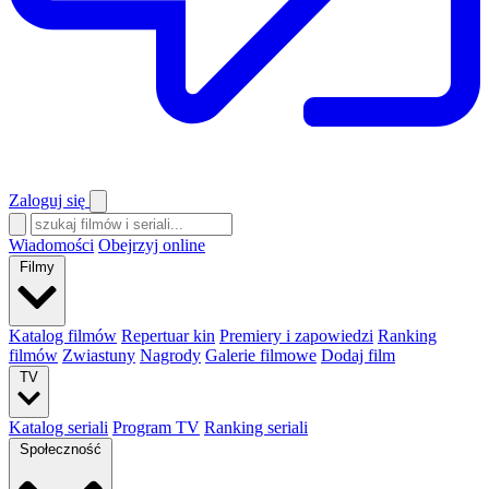
Zaloguj się
Wiadomości
Obejrzyj online
Filmy
Katalog filmów
Repertuar kin
Premiery i zapowiedzi
Ranking
filmów
Zwiastuny
Nagrody
Galerie filmowe
Dodaj film
TV
Katalog seriali
Program TV
Ranking seriali
Społeczność