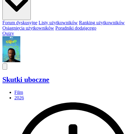
Forum dyskusyjne
Listy użytkowników
Ranking użytkowników
Osiągnięcia użytkowników
Poradniki dodającego
Quizy
Skutki uboczne
Film
2026