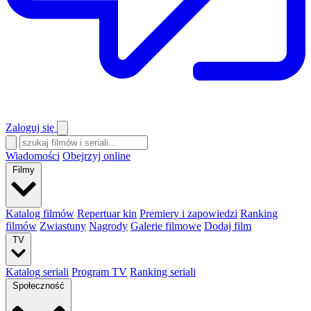
Zaloguj się
Wiadomości
Obejrzyj online
Filmy
Katalog filmów
Repertuar kin
Premiery i zapowiedzi
Ranking
filmów
Zwiastuny
Nagrody
Galerie filmowe
Dodaj film
TV
Katalog seriali
Program TV
Ranking seriali
Społeczność