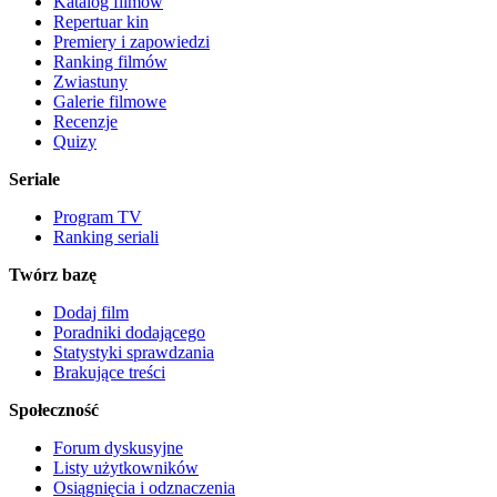
Katalog filmów
Repertuar kin
Premiery i zapowiedzi
Ranking filmów
Zwiastuny
Galerie filmowe
Recenzje
Quizy
Seriale
Program TV
Ranking seriali
Twórz bazę
Dodaj film
Poradniki dodającego
Statystyki sprawdzania
Brakujące treści
Społeczność
Forum dyskusyjne
Listy użytkowników
Osiągnięcia i odznaczenia