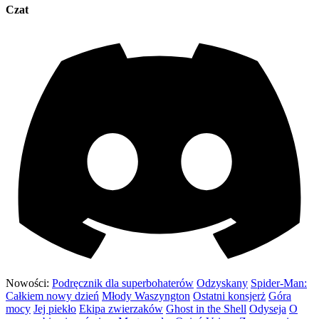
Czat
Nowości:
Podręcznik dla superbohaterów
Odzyskany
Spider-Man:
Całkiem nowy dzień
Młody Waszyngton
Ostatni konsjerż
Góra
mocy
Jej piekło
Ekipa zwierzaków
Ghost in the Shell
Odyseja
O