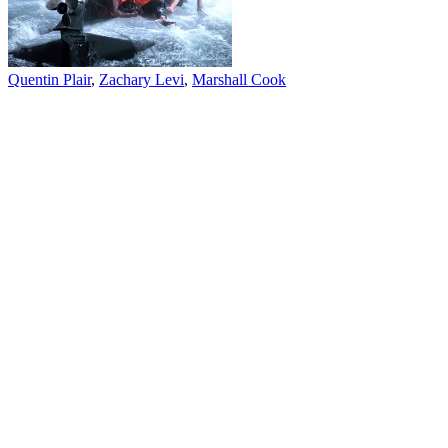
Quentin Plair
,
Zachary Levi
,
Marshall Cook