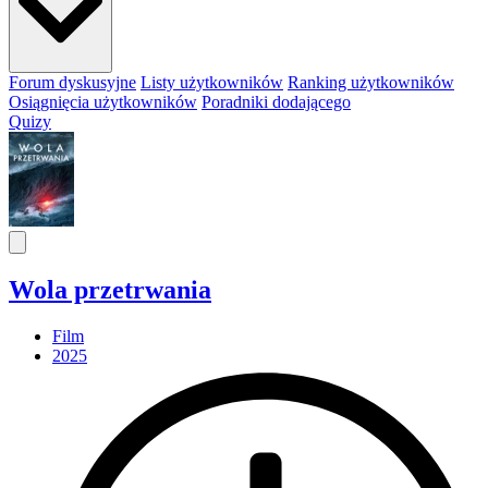
Forum dyskusyjne
Listy użytkowników
Ranking użytkowników
Osiągnięcia użytkowników
Poradniki dodającego
Quizy
Wola przetrwania
Film
2025