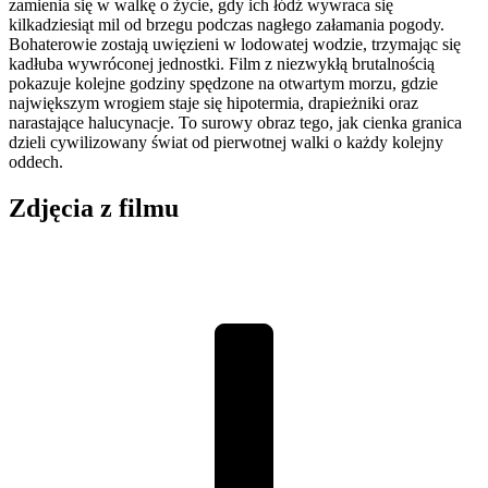
zamienia się w walkę o życie, gdy ich łódź wywraca się
kilkadziesiąt mil od brzegu podczas nagłego załamania pogody.
Bohaterowie zostają uwięzieni w lodowatej wodzie, trzymając się
kadłuba wywróconej jednostki. Film z niezwykłą brutalnością
pokazuje kolejne godziny spędzone na otwartym morzu, gdzie
największym wrogiem staje się hipotermia, drapieżniki oraz
narastające halucynacje. To surowy obraz tego, jak cienka granica
dzieli cywilizowany świat od pierwotnej walki o każdy kolejny
oddech.
Zdjęcia z filmu