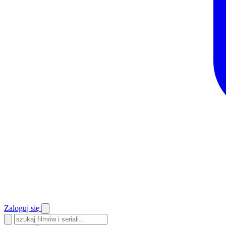
Zaloguj się