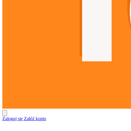
Zaloguj się
Załóź konto