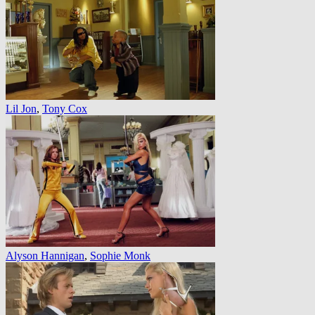
Lil Jon
,
Tony Cox
Alyson Hannigan
,
Sophie Monk