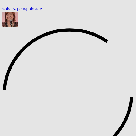
zobacz
pełną
obsadę