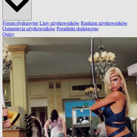
Forum dyskusyjne
Listy użytkowników
Ranking użytkowników
Osiągnięcia użytkowników
Poradniki dodającego
Quizy