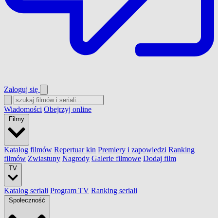
Zaloguj się
Wiadomości
Obejrzyj online
Filmy
Katalog filmów
Repertuar kin
Premiery i zapowiedzi
Ranking
filmów
Zwiastuny
Nagrody
Galerie filmowe
Dodaj film
TV
Katalog seriali
Program TV
Ranking seriali
Społeczność