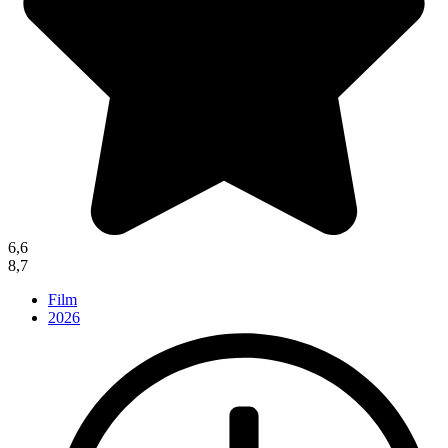
6,6
8,7
Film
2026