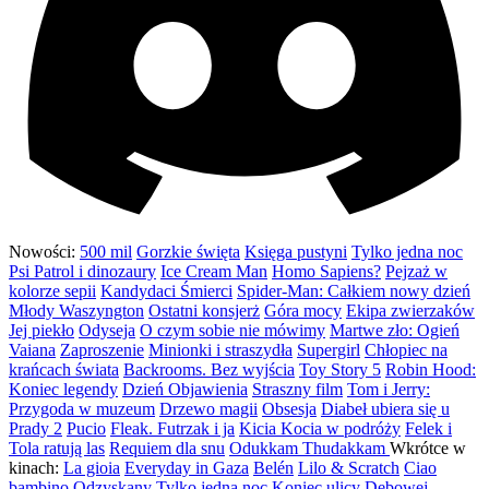
Nowości:
500 mil
Gorzkie święta
Księga pustyni
Tylko jedna noc
Psi Patrol i dinozaury
Ice Cream Man
Homo Sapiens?
Pejzaż w
kolorze sepii
Kandydaci Śmierci
Spider-Man: Całkiem nowy dzień
Młody Waszyngton
Ostatni konsjerż
Góra mocy
Ekipa zwierzaków
Jej piekło
Odyseja
O czym sobie nie mówimy
Martwe zło: Ogień
Vaiana
Zaproszenie
Minionki i straszydła
Supergirl
Chłopiec na
krańcach świata
Backrooms. Bez wyjścia
Toy Story 5
Robin Hood:
Koniec legendy
Dzień Objawienia
Straszny film
Tom i Jerry:
Przygoda w muzeum
Drzewo magii
Obsesja
Diabeł ubiera się u
Prady 2
Pucio
Fleak. Futrzak i ja
Kicia Kocia w podróży
Felek i
Tola ratują las
Requiem dla snu
Odukkam Thudakkam
Wkrótce w
kinach:
La gioia
Everyday in Gaza
Belén
Lilo & Scratch
Ciao
bambino
Odzyskany
Tylko jedna noc
Koniec ulicy Dębowej