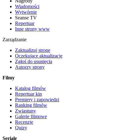
Nagrody
Wiadomości
Wytwórnie
Seanse TV
Repertuar
Inne strony www
Zarządzanie
Zaktualizuj stronę
Oczekujące aktualizacje
Zgłoś do usunięcia
Autorzy strony
Filmy
Katalog filmów
Repertuar kin
Premiery i zapowiedzi
Ranking filmów
Zwiastuny
Galerie filmowe
Recenzje
Quizy
Seriale