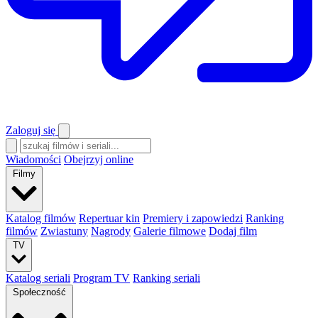
Zaloguj się
Wiadomości
Obejrzyj online
Filmy
Katalog filmów
Repertuar kin
Premiery i zapowiedzi
Ranking
filmów
Zwiastuny
Nagrody
Galerie filmowe
Dodaj film
TV
Katalog seriali
Program TV
Ranking seriali
Społeczność