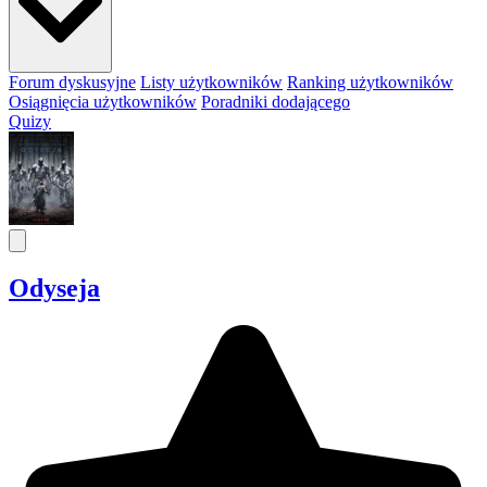
Forum dyskusyjne
Listy użytkowników
Ranking użytkowników
Osiągnięcia użytkowników
Poradniki dodającego
Quizy
Odyseja