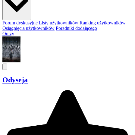
Forum dyskusyjne
Listy użytkowników
Ranking użytkowników
Osiągnięcia użytkowników
Poradniki dodającego
Quizy
Odyseja