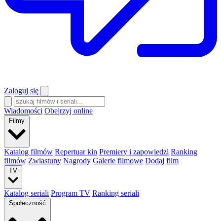
Zaloguj się
Wiadomości
Obejrzyj online
Filmy
Katalog filmów
Repertuar kin
Premiery i zapowiedzi
Ranking
filmów
Zwiastuny
Nagrody
Galerie filmowe
Dodaj film
TV
Katalog seriali
Program TV
Ranking seriali
Społeczność