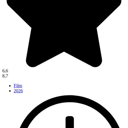
6,6
8,7
Film
2026