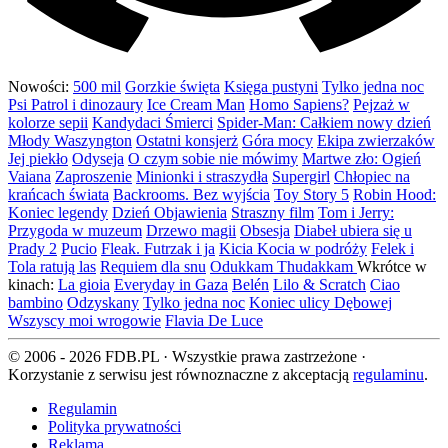
Nowości:
500 mil
Gorzkie święta
Księga pustyni
Tylko jedna noc
Psi Patrol i dinozaury
Ice Cream Man
Homo Sapiens?
Pejzaż w
kolorze sepii
Kandydaci Śmierci
Spider-Man: Całkiem nowy dzień
Młody Waszyngton
Ostatni konsjerż
Góra mocy
Ekipa zwierzaków
Jej piekło
Odyseja
O czym sobie nie mówimy
Martwe zło: Ogień
Vaiana
Zaproszenie
Minionki i straszydła
Supergirl
Chłopiec na
krańcach świata
Backrooms. Bez wyjścia
Toy Story 5
Robin Hood:
Koniec legendy
Dzień Objawienia
Straszny film
Tom i Jerry:
Przygoda w muzeum
Drzewo magii
Obsesja
Diabeł ubiera się u
Prady 2
Pucio
Fleak. Futrzak i ja
Kicia Kocia w podróży
Felek i
Tola ratują las
Requiem dla snu
Odukkam Thudakkam
Wkrótce w
kinach:
La gioia
Everyday in Gaza
Belén
Lilo & Scratch
Ciao
bambino
Odzyskany
Tylko jedna noc
Koniec ulicy Dębowej
Wszyscy moi wrogowie
Flavia De Luce
© 2006 - 2026 FDB.PL · Wszystkie prawa zastrzeżone ·
Korzystanie z serwisu jest równoznaczne z akceptacją
regulaminu
.
Regulamin
Polityka prywatności
Reklama