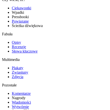
Ciekawostki
Wpadki
Pressbooki
Powiązane
Ścieżka dźwiękowa
Fabuła
Opisy
Recenzje
Słowa kluczowe
Multimedia
Plakaty
Zwiastuny
Zdjęcia
Pozostałe
Komentarze
Nagrody
Wiadomości
Wytwórnie