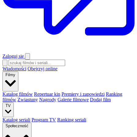
Zaloguj się
Wiadomości
Obejrzyj online
Filmy
Katalog filmów
Repertuar kin
Premiery i zapowiedzi
Ranking
filmów
Zwiastuny
Nagrody
Galerie filmowe
Dodaj film
TV
Katalog seriali
Program TV
Ranking seriali
Społeczność