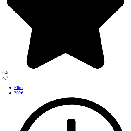
6,6
8,7
Film
2026