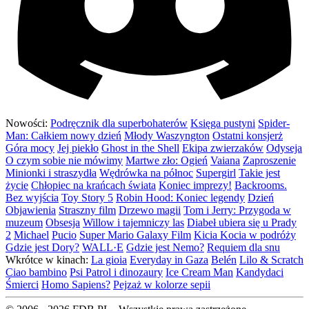
Nowości:
Podręcznik dla superbohaterów
Księga pustyni
Spider-
Man: Całkiem nowy dzień
Młody Waszyngton
Ostatni konsjerż
Góra mocy
Jej piekło
Ghost in the Shell
Ekipa zwierzaków
Odyseja
O czym sobie nie mówimy
Martwe zło: Ogień
Vaiana
Zaproszenie
Minionki i straszydła
Wędrówka na północ
Supergirl
Takie jest
życie
Chłopiec na krańcach świata
Koniec imprezy!
Backrooms.
Bez wyjścia
Toy Story 5
Robin Hood: Koniec legendy
Dzień
Objawienia
Straszny film
Drzewo magii
Tom i Jerry: Przygoda w
muzeum
Obsesja
Willow i tajemniczy las
Diabeł ubiera się u Prady
2
Michael
Pucio
Super Mario Galaxy Film
Kicia Kocia w podróży
Gdzie jest Dory?
WALL·E
Gdzie jest Nemo?
Requiem dla snu
Wkrótce w kinach:
La gioia
Everyday in Gaza
Belén
Lilo & Scratch
Ciao bambino
Psi Patrol i dinozaury
Ice Cream Man
Kandydaci
Śmierci
Homo Sapiens?
Pejzaż w kolorze sepii