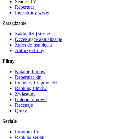
Seanse TV
Repertuar
Inne strony www
Zarządzanie
Zaktualizuj stronę
Oczekujące aktualizacje
Zgłoś do usunięcia
Autorzy strony
Filmy
Katalog filmów
Repertuar kin
Premiery i zapowiedzi
Ranking filmów
Zwiastuny
Galerie filmowe
Recenzje
Quizy
Seriale
Program TV
Ranking seriali