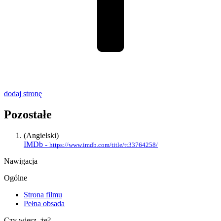
dodaj stronę
Pozostałe
(Angielski)
IMDb -
https://www.imdb.com/title/tt33764258/
Nawigacja
Ogólne
Strona filmu
Pełna obsada
Czy wiesz, że?