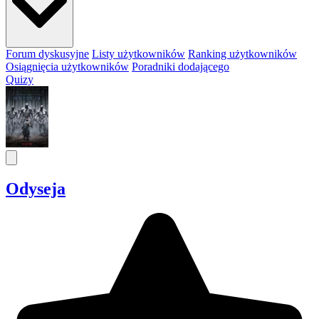
Forum dyskusyjne
Listy użytkowników
Ranking użytkowników
Osiągnięcia użytkowników
Poradniki dodającego
Quizy
Odyseja