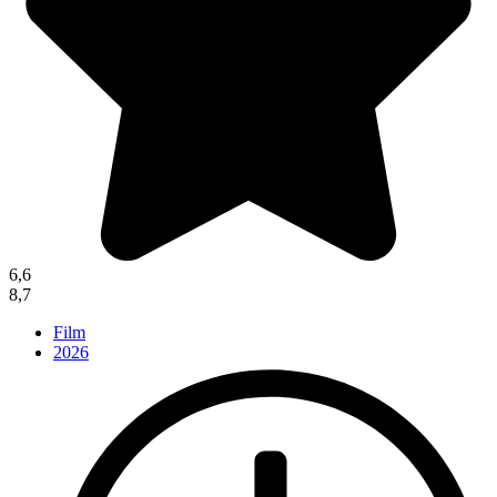
6,6
8,7
Film
2026