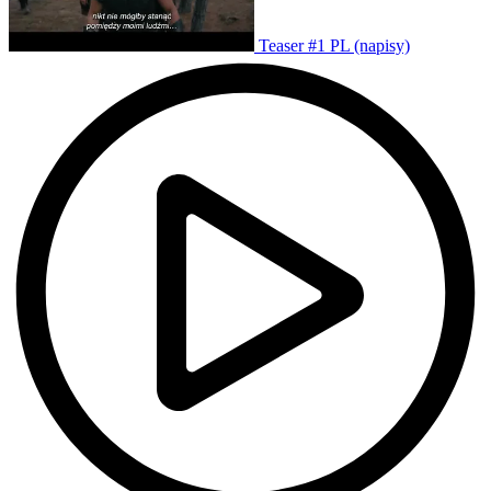
Teaser #1 PL (napisy)