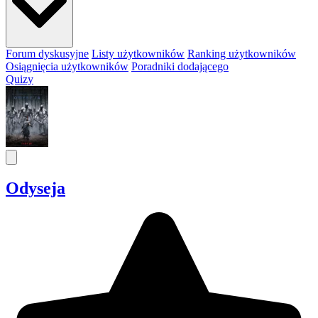
Forum dyskusyjne
Listy użytkowników
Ranking użytkowników
Osiągnięcia użytkowników
Poradniki dodającego
Quizy
Odyseja