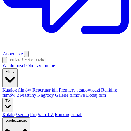
Zaloguj się
Wiadomości
Obejrzyj online
Filmy
Katalog filmów
Repertuar kin
Premiery i zapowiedzi
Ranking
filmów
Zwiastuny
Nagrody
Galerie filmowe
Dodaj film
TV
Katalog seriali
Program TV
Ranking seriali
Społeczność