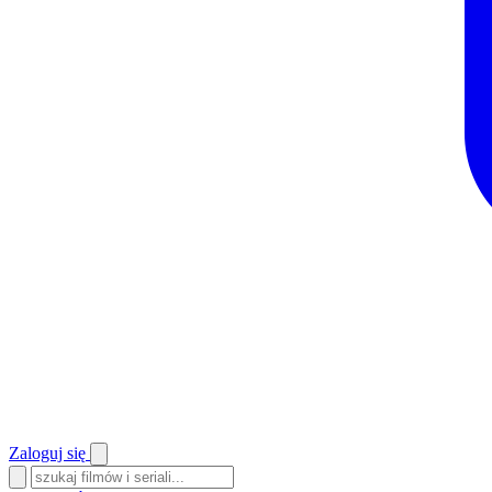
Zaloguj się