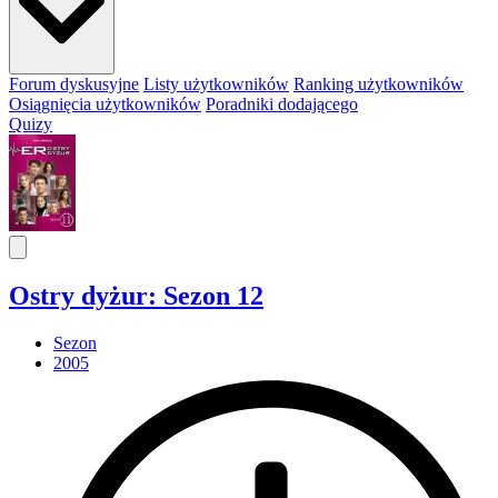
Forum dyskusyjne
Listy użytkowników
Ranking użytkowników
Osiągnięcia użytkowników
Poradniki dodającego
Quizy
Ostry dyżur: Sezon 12
Sezon
2005