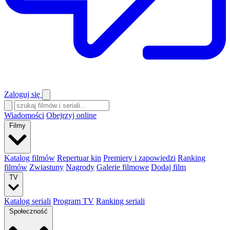
Zaloguj się
Wiadomości
Obejrzyj online
Filmy
Katalog filmów
Repertuar kin
Premiery i zapowiedzi
Ranking
filmów
Zwiastuny
Nagrody
Galerie filmowe
Dodaj film
TV
Katalog seriali
Program TV
Ranking seriali
Społeczność