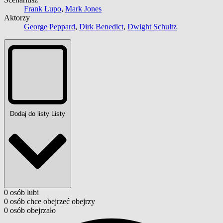
Frank Lupo
,
Mark Jones
Aktorzy
George Peppard
,
Dirk Benedict
,
Dwight Schultz
Dodaj do listy
Listy
0
osób
lubi
0
osób
chce obejrzeć
obejrzy
0
osób
obejrzało