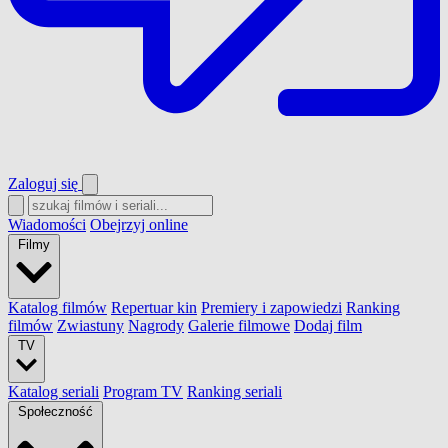
Zaloguj się
Wiadomości
Obejrzyj online
Filmy
Katalog filmów
Repertuar kin
Premiery i zapowiedzi
Ranking
filmów
Zwiastuny
Nagrody
Galerie filmowe
Dodaj film
TV
Katalog seriali
Program TV
Ranking seriali
Społeczność