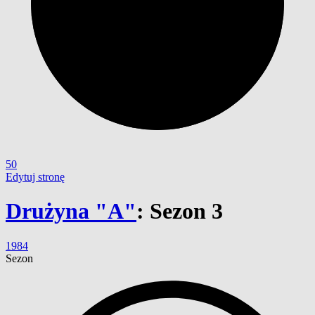
50
Edytuj stronę
Drużyna "A"
:
Sezon 3
1984
Sezon