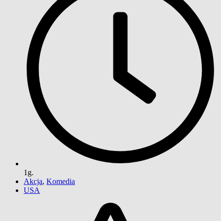
1g.
Akcja
,
Komedia
USA