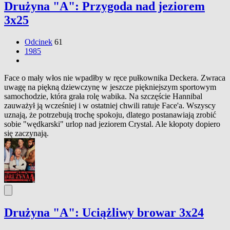
Drużyna "A": Przygoda nad jeziorem
3x25
Odcinek
61
1985
Face o mały włos nie wpadłby w ręce pułkownika Deckera. Zwraca
uwagę na piękną dziewczynę w jeszcze piękniejszym sportowym
samochodzie, która grała rolę wabika. Na szczęście Hannibal
zauważył ją wcześniej i w ostatniej chwili ratuje Face'a. Wszyscy
uznają, że potrzebują trochę spokoju, dlatego postanawiają zrobić
sobie "wędkarski" urlop nad jeziorem Crystal. Ale kłopoty dopiero
się zaczynają.
Drużyna "A": Uciążliwy browar 3x24