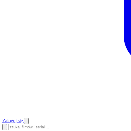
Zaloguj się