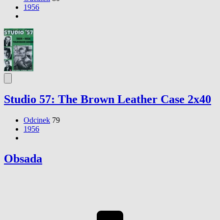
1956
Studio 57: The Brown Leather Case 2x40
Odcinek
79
1956
Obsada