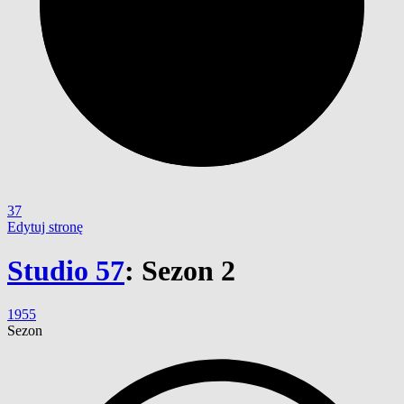
37
Edytuj stronę
Studio 57
:
Sezon 2
1955
Sezon