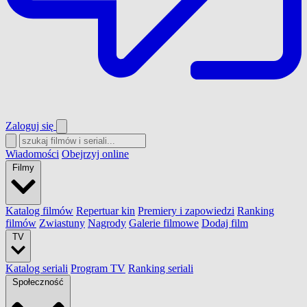
Zaloguj się
Wiadomości
Obejrzyj online
Filmy
Katalog filmów
Repertuar kin
Premiery i zapowiedzi
Ranking
filmów
Zwiastuny
Nagrody
Galerie filmowe
Dodaj film
TV
Katalog seriali
Program TV
Ranking seriali
Społeczność