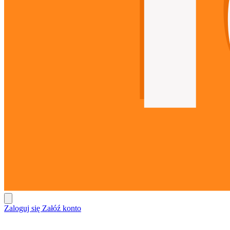
Zaloguj się
Załóź konto