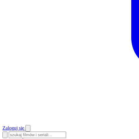
Zaloguj się