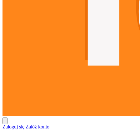
Zaloguj się
Załóź konto