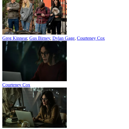
Greg Kinnear
,
Gus Birney
,
Dylan Gage
,
Courteney Cox
Courteney Cox