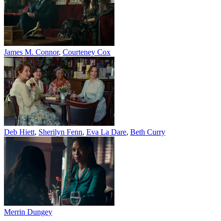
James M. Connor
,
Courteney Cox
Deb Hiett
,
Sherilyn Fenn
,
Eva La Dare
,
Beth Curry
Merrin Dungey