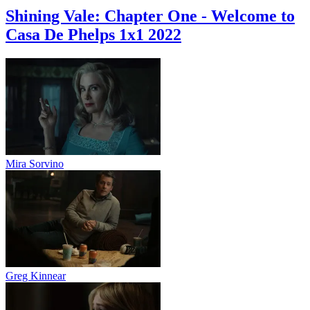
Shining Vale: Chapter One - Welcome to
Casa De Phelps 1x1
2022
Mira Sorvino
Greg Kinnear