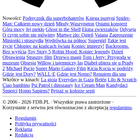
Nowości:
Podręcznik dla superbohaterów
Księga pustyni
Spider-
Man: Całkiem nowy dzień
Młody Waszyngton
Ostatni konsjerż
Góra mocy
Jej piekło
Ghost in the Shell
Ekipa zwierzaków
Odyseja
O czym sobie nie mówimy
Martwe zło: Ogień
Vaiana
Zaproszenie
Minionki i straszydła
Wędrówka na północ
Supergirl
Takie jest
życie
Chłopiec na krańcach świata
Koniec imprezy!
Backrooms.
Bez wyjścia
Toy Story 5
Robin Hood: Koniec legendy
Dzień
Objawienia
Straszny film
Drzewo magii
Tom i Jerry: Przygoda w
muzeum
Obsesja
Willow i tajemniczy las
Diabeł ubiera się u Prady
2
Michael
Pucio
Super Mario Galaxy Film
Kicia Kocia w podróży
Gdzie jest Dory?
WALL·E
Gdzie jest Nemo?
Requiem dla snu
Wkrótce w kinach:
La gioia
Everyday in Gaza
Belén
Lilo & Scratch
Ciao bambino
Psi Patrol i dinozaury
Ice Cream Man
Kandydaci
Śmierci
Homo Sapiens?
Pejzaż w kolorze sepii
© 2006 - 2026 FDB.PL · Wszystkie prawa zastrzeżone ·
Korzystanie z serwisu jest równoznaczne z akceptacją
regulaminu
.
Regulamin
Polityka prywatności
Reklama
Redakcja