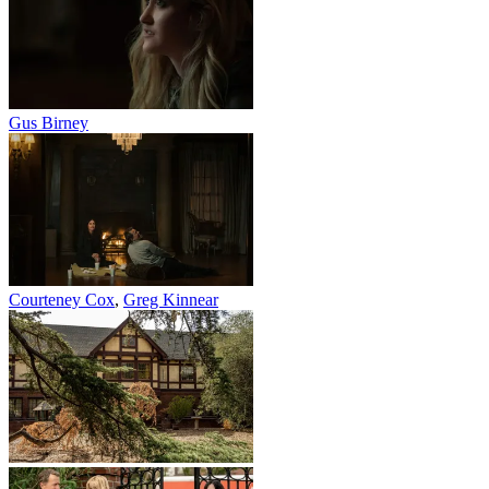
Gus Birney
Courteney Cox
,
Greg Kinnear