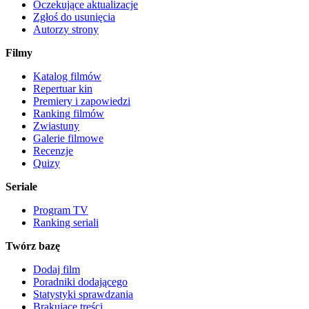
Oczekujące aktualizacje
Zgłoś do usunięcia
Autorzy strony
Filmy
Katalog filmów
Repertuar kin
Premiery i zapowiedzi
Ranking filmów
Zwiastuny
Galerie filmowe
Recenzje
Quizy
Seriale
Program TV
Ranking seriali
Twórz bazę
Dodaj film
Poradniki dodającego
Statystyki sprawdzania
Brakujące treści