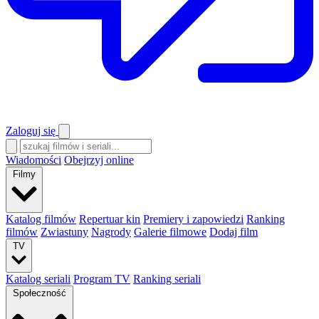
Zaloguj się
Wiadomości
Obejrzyj online
Filmy
Katalog filmów
Repertuar kin
Premiery i zapowiedzi
Ranking
filmów
Zwiastuny
Nagrody
Galerie filmowe
Dodaj film
TV
Katalog seriali
Program TV
Ranking seriali
Społeczność