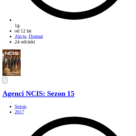
1g.
od 12 lat
Akcja
,
Dramat
24 odcinki
Agenci NCIS: Sezon 15
Sezon
2017