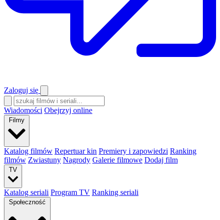
Zaloguj się
Wiadomości
Obejrzyj online
Filmy
Katalog filmów
Repertuar kin
Premiery i zapowiedzi
Ranking
filmów
Zwiastuny
Nagrody
Galerie filmowe
Dodaj film
TV
Katalog seriali
Program TV
Ranking seriali
Społeczność