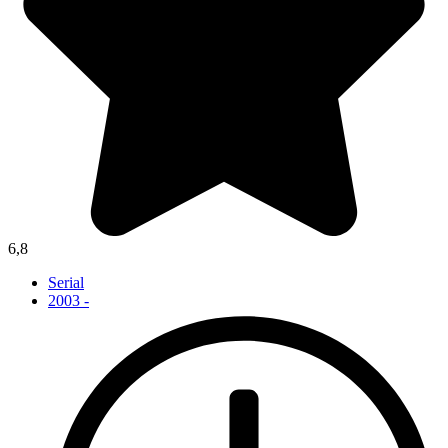
6,8
Serial
2003 -