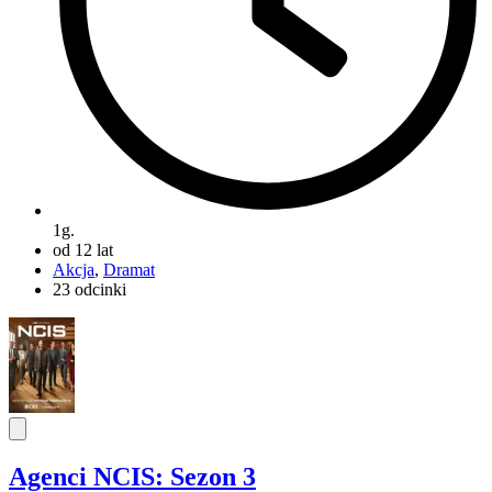
1g.
od 12 lat
Akcja
,
Dramat
23 odcinki
Agenci NCIS: Sezon 3