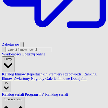
Zaloguj się
Wiadomości
Obejrzyj online
Filmy
Katalog filmów
Repertuar kin
Premiery i zapowiedzi
Ranking
filmów
Zwiastuny
Nagrody
Galerie filmowe
Dodaj film
TV
Katalog seriali
Program TV
Ranking seriali
Społeczność