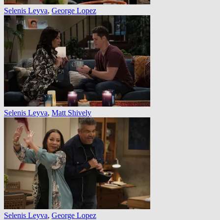
Selenis Leyva
,
George Lopez
Selenis Leyva
,
Matt Shively
Selenis Leyva
,
George Lopez