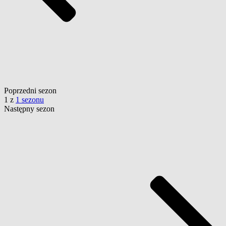
Poprzedni
sezon
1
z
1 sezonu
Następny
sezon