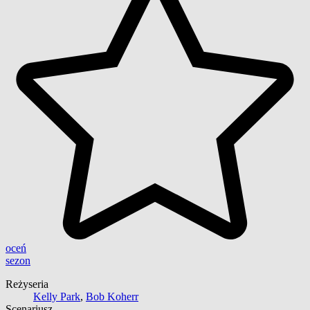
oceń
sezon
Reżyseria
Kelly Park
,
Bob Koherr
Scenariusz