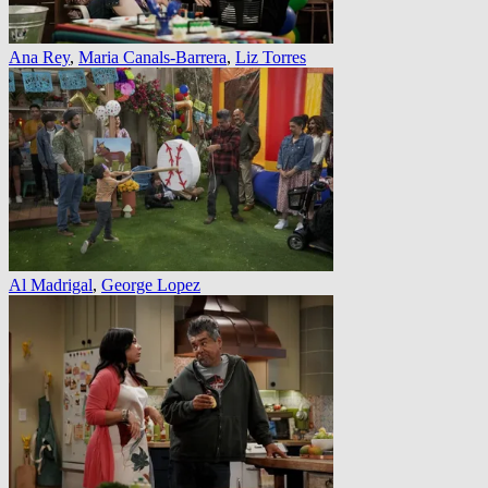
Ana Rey
,
Maria Canals-Barrera
,
Liz Torres
Al Madrigal
,
George Lopez