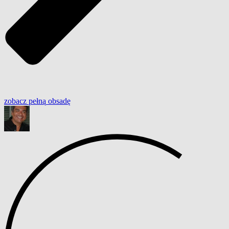
zobacz
pełną
obsadę