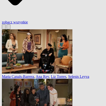
zobacz wszystkie
Maria Canals-Barrera
,
Ana Rey
,
Liz Torres
,
Selenis Leyva