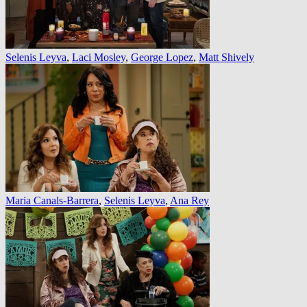
Selenis Leyva
,
Laci Mosley
,
George Lopez
,
Matt Shively
Maria Canals-Barrera
,
Selenis Leyva
,
Ana Rey