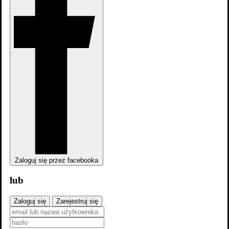
Gdzie obejrzeć
Aktualnie tytuł nie jest dostępny na
platformach
streamingowych
Odcinki
22
Zaloguj się przez facebooka
lub
Zaloguj się
Zarejestruj się