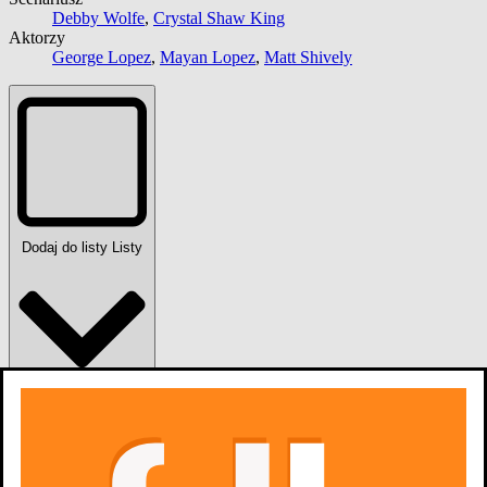
Debby Wolfe
,
Crystal Shaw King
Aktorzy
George Lopez
,
Mayan Lopez
,
Matt Shively
Dodaj do listy
Listy
0
osób
lubi
0
osób
chce obejrzeć
obejrzy
0
osób
obejrzało