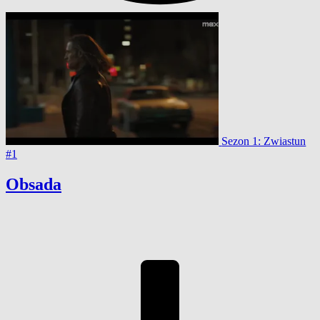
Sezon 1: Zwiastun
#1
Obsada