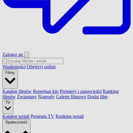
Zaloguj się
Wiadomości
Obejrzyj online
Filmy
Katalog filmów
Repertuar kin
Premiery i zapowiedzi
Ranking
filmów
Zwiastuny
Nagrody
Galerie filmowe
Dodaj film
TV
Katalog seriali
Program TV
Ranking seriali
Społeczność