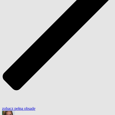
zobacz
pełną
obsadę