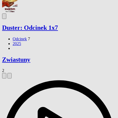
Duster: Odcinek 1x7
Odcinek
7
2025
Zwiastuny
2