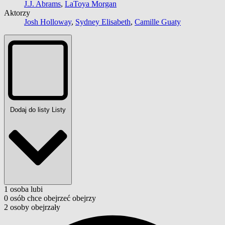
J.J. Abrams
,
LaToya Morgan
Aktorzy
Josh Holloway
,
Sydney Elisabeth
,
Camille Guaty
Dodaj do listy
Listy
1
osoba
lubi
0
osób
chce obejrzeć
obejrzy
2
osoby
obejrzały