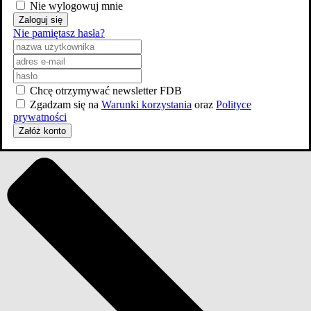
Nie wylogowuj mnie
Zaloguj się
1g.
Nie pamiętasz hasła?
Kryminał
,
Dramat
8 odcinków
Odcinki
Chcę otrzymywać newsletter FDB
Zgadzam się na
Warunki korzystania
oraz
Polityce
8
prywatności
Załóż konto