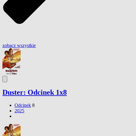
zobacz wszystkie
Duster: Odcinek 1x8
Odcinek
8
2025