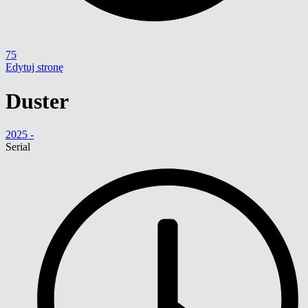
75
Edytuj stronę
Duster
2025 -
Serial