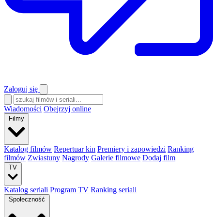
Zaloguj się
Wiadomości
Obejrzyj online
Filmy
Katalog filmów
Repertuar kin
Premiery i zapowiedzi
Ranking
filmów
Zwiastuny
Nagrody
Galerie filmowe
Dodaj film
TV
Katalog seriali
Program TV
Ranking seriali
Społeczność