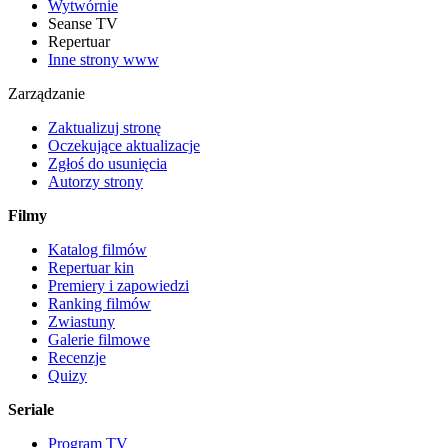
Wytwórnie
Seanse TV
Repertuar
Inne strony www
Zarządzanie
Zaktualizuj stronę
Oczekujące aktualizacje
Zgłoś do usunięcia
Autorzy strony
Filmy
Katalog filmów
Repertuar kin
Premiery i zapowiedzi
Ranking filmów
Zwiastuny
Galerie filmowe
Recenzje
Quizy
Seriale
Program TV