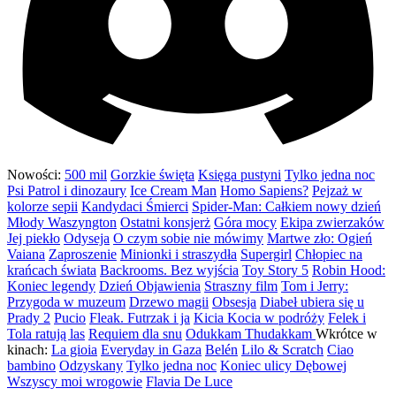
Nowości:
500 mil
Gorzkie święta
Księga pustyni
Tylko jedna noc
Psi Patrol i dinozaury
Ice Cream Man
Homo Sapiens?
Pejzaż w
kolorze sepii
Kandydaci Śmierci
Spider-Man: Całkiem nowy dzień
Młody Waszyngton
Ostatni konsjerż
Góra mocy
Ekipa zwierzaków
Jej piekło
Odyseja
O czym sobie nie mówimy
Martwe zło: Ogień
Vaiana
Zaproszenie
Minionki i straszydła
Supergirl
Chłopiec na
krańcach świata
Backrooms. Bez wyjścia
Toy Story 5
Robin Hood:
Koniec legendy
Dzień Objawienia
Straszny film
Tom i Jerry:
Przygoda w muzeum
Drzewo magii
Obsesja
Diabeł ubiera się u
Prady 2
Pucio
Fleak. Futrzak i ja
Kicia Kocia w podróży
Felek i
Tola ratują las
Requiem dla snu
Odukkam Thudakkam
Wkrótce w
kinach:
La gioia
Everyday in Gaza
Belén
Lilo & Scratch
Ciao
bambino
Odzyskany
Tylko jedna noc
Koniec ulicy Dębowej
Wszyscy moi wrogowie
Flavia De Luce