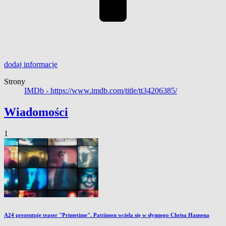
dodaj
informacje
Strony
IMDb -
https://www.imdb.com/title/tt34206385/
Wiadomości
1
A24 prezentuje teaser "Primetime". Pattinson wciela się w słynnego Chrisa Hansena