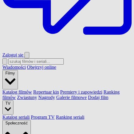
Zaloguj się
Wiadomości
Obejrzyj online
Filmy
Katalog filmów
Repertuar kin
Premiery i zapowiedzi
Ranking
filmów
Zwiastuny
Nagrody
Galerie filmowe
Dodaj film
TV
Katalog seriali
Program TV
Ranking seriali
Społeczność