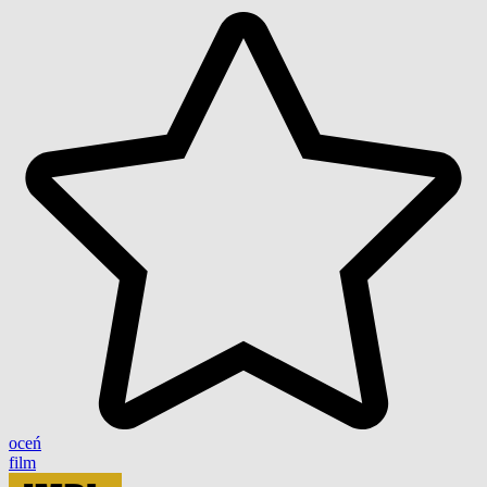
oceń
film