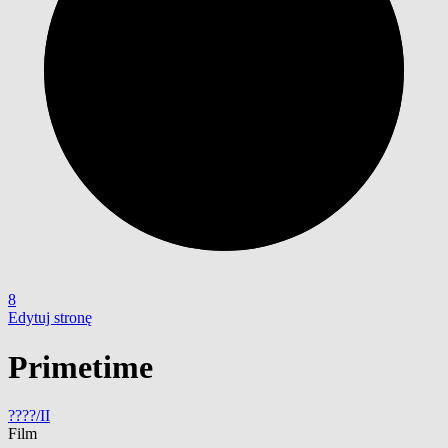
8
Edytuj stronę
Primetime
????/II
Film