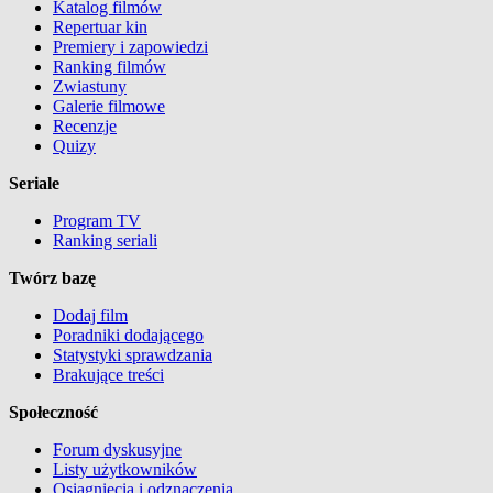
Katalog filmów
Repertuar kin
Premiery i zapowiedzi
Ranking filmów
Zwiastuny
Galerie filmowe
Recenzje
Quizy
Seriale
Program TV
Ranking seriali
Twórz bazę
Dodaj film
Poradniki dodającego
Statystyki sprawdzania
Brakujące treści
Społeczność
Forum dyskusyjne
Listy użytkowników
Osiągnięcia i odznaczenia