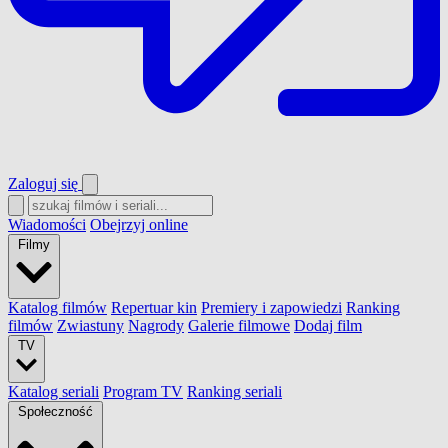
Zaloguj się
Wiadomości
Obejrzyj online
Filmy
Katalog filmów
Repertuar kin
Premiery i zapowiedzi
Ranking
filmów
Zwiastuny
Nagrody
Galerie filmowe
Dodaj film
TV
Katalog seriali
Program TV
Ranking seriali
Społeczność