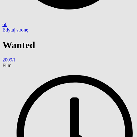
66
Edytuj stronę
Wanted
2009/I
Film