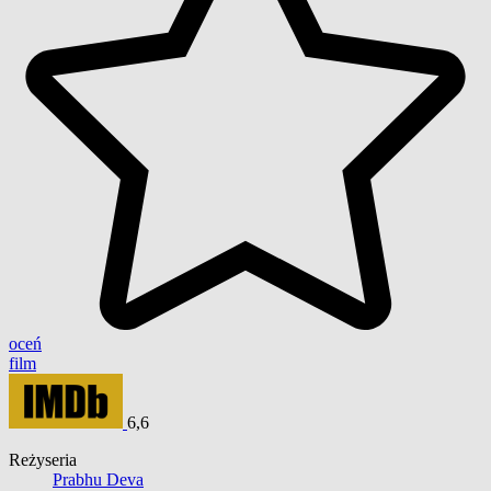
oceń
film
6,6
Reżyseria
Prabhu Deva