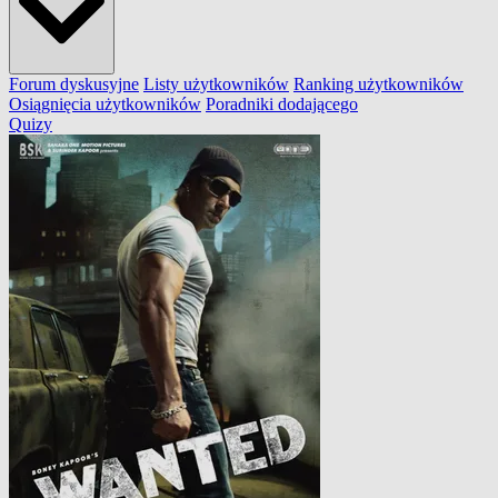
Forum dyskusyjne
Listy użytkowników
Ranking użytkowników
Osiągnięcia użytkowników
Poradniki dodającego
Quizy