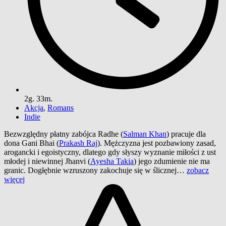
2g. 33m.
Akcja
,
Romans
Indie
Bezwzględny płatny zabójca Radhe (
Salman Khan
) pracuje dla
dona Gani Bhai (
Prakash Raj
). Mężczyzna jest pozbawiony zasad,
arogancki i egoistyczny, dlatego gdy słyszy wyznanie miłości z ust
młodej i niewinnej Jhanvi (
Ayesha Takia
) jego zdumienie nie ma
granic. Dogłębnie wzruszony zakochuje się w ślicznej…
zobacz
więcej