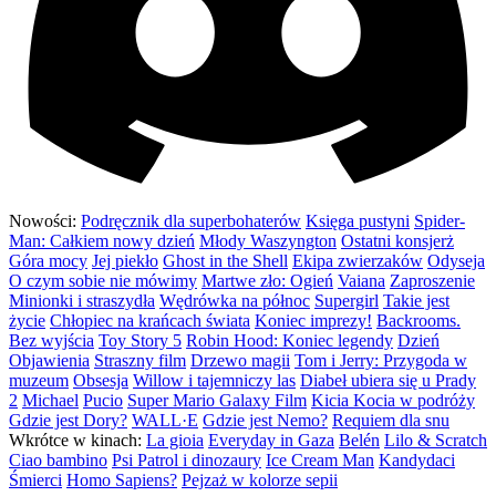
Nowości:
Podręcznik dla superbohaterów
Księga pustyni
Spider-
Man: Całkiem nowy dzień
Młody Waszyngton
Ostatni konsjerż
Góra mocy
Jej piekło
Ghost in the Shell
Ekipa zwierzaków
Odyseja
O czym sobie nie mówimy
Martwe zło: Ogień
Vaiana
Zaproszenie
Minionki i straszydła
Wędrówka na północ
Supergirl
Takie jest
życie
Chłopiec na krańcach świata
Koniec imprezy!
Backrooms.
Bez wyjścia
Toy Story 5
Robin Hood: Koniec legendy
Dzień
Objawienia
Straszny film
Drzewo magii
Tom i Jerry: Przygoda w
muzeum
Obsesja
Willow i tajemniczy las
Diabeł ubiera się u Prady
2
Michael
Pucio
Super Mario Galaxy Film
Kicia Kocia w podróży
Gdzie jest Dory?
WALL·E
Gdzie jest Nemo?
Requiem dla snu
Wkrótce w kinach:
La gioia
Everyday in Gaza
Belén
Lilo & Scratch
Ciao bambino
Psi Patrol i dinozaury
Ice Cream Man
Kandydaci
Śmierci
Homo Sapiens?
Pejzaż w kolorze sepii