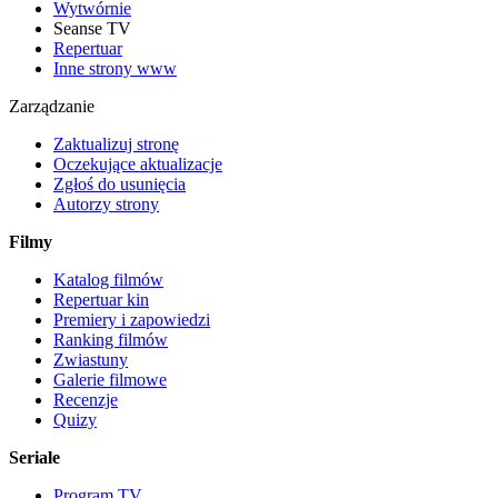
Wytwórnie
Seanse TV
Repertuar
Inne strony www
Zarządzanie
Zaktualizuj stronę
Oczekujące aktualizacje
Zgłoś do usunięcia
Autorzy strony
Filmy
Katalog filmów
Repertuar kin
Premiery i zapowiedzi
Ranking filmów
Zwiastuny
Galerie filmowe
Recenzje
Quizy
Seriale
Program TV