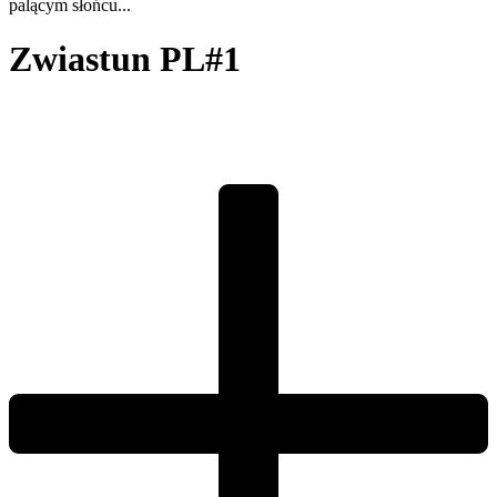
palącym słońcu...
Zwiastun PL#1