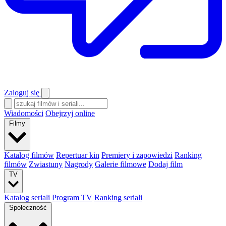
Zaloguj się
Wiadomości
Obejrzyj online
Filmy
Katalog filmów
Repertuar kin
Premiery i zapowiedzi
Ranking
filmów
Zwiastuny
Nagrody
Galerie filmowe
Dodaj film
TV
Katalog seriali
Program TV
Ranking seriali
Społeczność