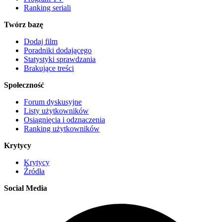
Ranking seriali
Twórz bazę
Dodaj film
Poradniki dodającego
Statystyki sprawdzania
Brakujące treści
Społeczność
Forum dyskusyjne
Listy użytkowników
Osiągnięcia i odznaczenia
Ranking użytkowników
Krytycy
Krytycy
Źródła
Social Media