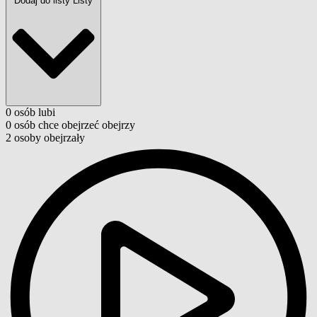
Dodaj do listy
Listy
0
osób
lubi
0
osób
chce obejrzeć
obejrzy
2
osoby
obejrzały