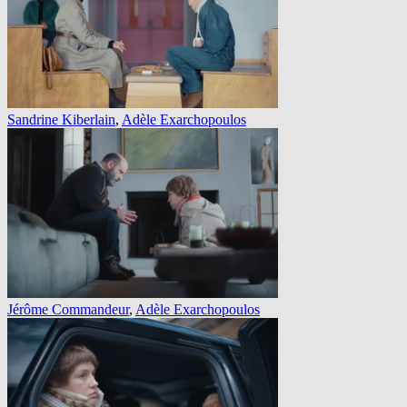
Sandrine Kiberlain
,
Adèle Exarchopoulos
Jérôme Commandeur
,
Adèle Exarchopoulos