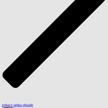
zobacz
pełną
obsadę