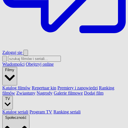
Zaloguj się
Wiadomości
Obejrzyj online
Filmy
Katalog filmów
Repertuar kin
Premiery i zapowiedzi
Ranking
filmów
Zwiastuny
Nagrody
Galerie filmowe
Dodaj film
TV
Katalog seriali
Program TV
Ranking seriali
Społeczność