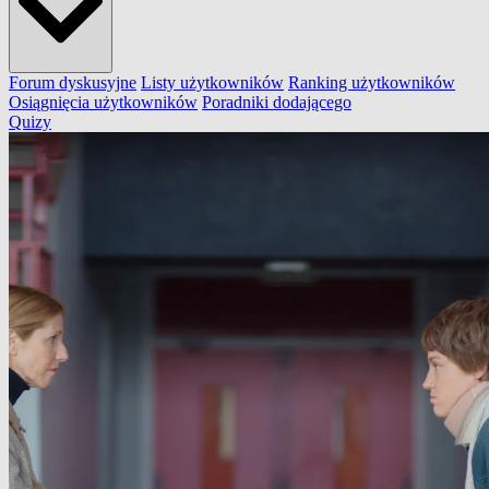
Forum dyskusyjne
Listy użytkowników
Ranking użytkowników
Osiągnięcia użytkowników
Poradniki dodającego
Quizy