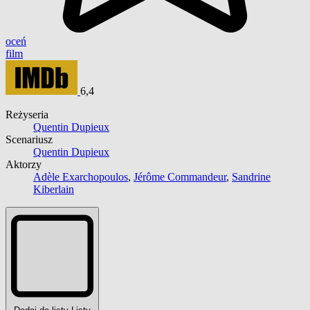
oceń
film
6,4
Reżyseria
Quentin Dupieux
Scenariusz
Quentin Dupieux
Aktorzy
Adèle Exarchopoulos
,
Jérôme Commandeur
,
Sandrine
Kiberlain