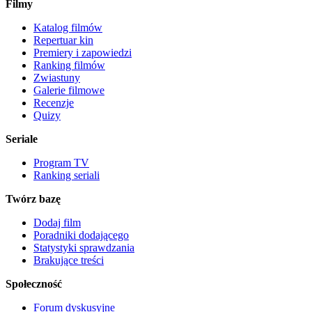
Filmy
Katalog filmów
Repertuar kin
Premiery i zapowiedzi
Ranking filmów
Zwiastuny
Galerie filmowe
Recenzje
Quizy
Seriale
Program TV
Ranking seriali
Twórz bazę
Dodaj film
Poradniki dodającego
Statystyki sprawdzania
Brakujące treści
Społeczność
Forum dyskusyjne