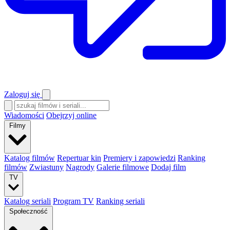
Zaloguj się
Wiadomości
Obejrzyj online
Filmy
Katalog filmów
Repertuar kin
Premiery i zapowiedzi
Ranking
filmów
Zwiastuny
Nagrody
Galerie filmowe
Dodaj film
TV
Katalog seriali
Program TV
Ranking seriali
Społeczność