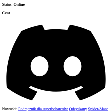
Status:
Online
Czat
Nowości:
Podręcznik dla superbohaterów
Odzyskany
Spider-Man: