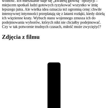
wolność. Ich mieszkanie staje się „kwaterą główną” opozycji –
miejscem spotkań ludzi gotowych ryzykować wszystko w imię
lepszego jutra. Ale wielka idea oznacza też ogromną cenę: chwile
intensywnej intymności przeplatają się z latami rozłąki, kiedy dzielą
ich więzienne kraty. Wybuch stanu wojennego zmusza ich do
podejmowania wyborów, których nikt nie chciałby podejmować.
Czy w tak potwornie trudnych czasach, miłość może zwyciężyć?
Zdjęcia z filmu