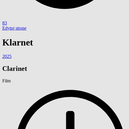
83
Edytuj stronę
Klarnet
2025
Clarinet
Film