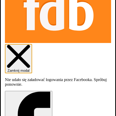
Aktualnie tytuł nie jest dostępny na
platformach
streamingowych
1 nagroda i 1 udział w konkursie
zobacz więcej
Zwiastuny
1
Zamknij modal
Nie udało się załadować logowania przez Facebooka. Spróbuj
ponownie.