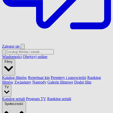
Zaloguj się
Wiadomości
Obejrzyj online
Filmy
Katalog filmów
Repertuar kin
Premiery i zapowiedzi
Ranking
filmów
Zwiastuny
Nagrody
Galerie filmowe
Dodaj film
TV
Katalog seriali
Program TV
Ranking seriali
Społeczność