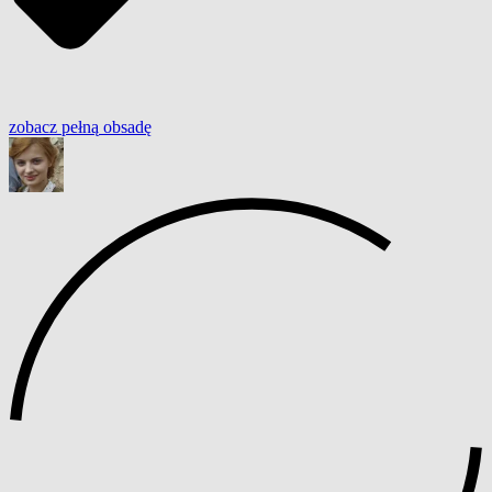
zobacz
pełną
obsadę