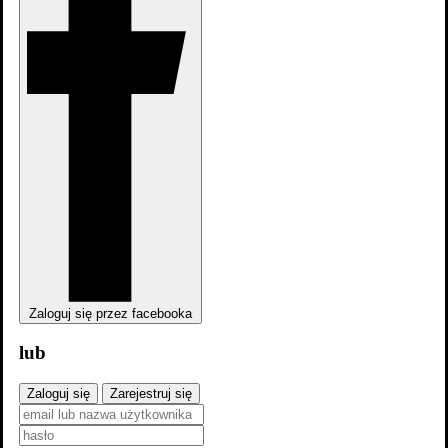
Zaloguj się przez facebooka
lub
Zwiastun #1
Obsada
Zaloguj się
Zarejestruj się