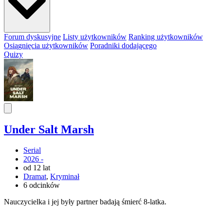
Forum dyskusyjne
Listy użytkowników
Ranking użytkowników
Osiągnięcia użytkowników
Poradniki dodającego
Quizy
Under Salt Marsh
Serial
2026 -
od 12 lat
Dramat
,
Kryminał
6 odcinków
Nauczycielka i jej były partner badają śmierć 8-latka.