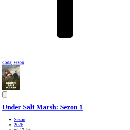
dodaj
sezon
Under Salt Marsh: Sezon 1
Sezon
2026
od 12 lat