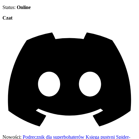
Status:
Online
Czat
Nowości:
Podręcznik dla superbohaterów
Księga pustyni
Spider-