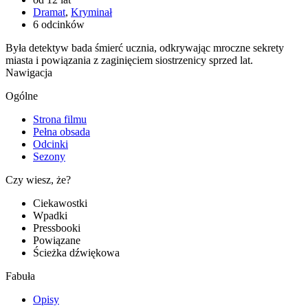
Dramat
,
Kryminał
6 odcinków
Była detektyw bada śmierć ucznia, odkrywając mroczne sekrety
miasta i powiązania z zaginięciem siostrzenicy sprzed lat.
Nawigacja
Ogólne
Strona filmu
Pełna obsada
Odcinki
Sezony
Czy wiesz, że?
Ciekawostki
Wpadki
Pressbooki
Powiązane
Ścieżka dźwiękowa
Fabuła
Opisy