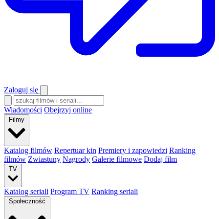
Zaloguj się
Wiadomości
Obejrzyj online
Filmy
Katalog filmów
Repertuar kin
Premiery i zapowiedzi
Ranking
filmów
Zwiastuny
Nagrody
Galerie filmowe
Dodaj film
TV
Katalog seriali
Program TV
Ranking seriali
Społeczność