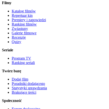
Filmy
Katalog filmów
Repertuar kin
Premiery i zapowiedzi
Ranking filmów
Zwiastuny
Galerie filmowe
Recenzje
Quizy
Seriale
Program TV
Ranking seriali
Twórz bazę
Dodaj film
Poradniki dodającego
Statystyki sprawdzania
Brakujące treści
Społeczność
Forum dyskusyjne