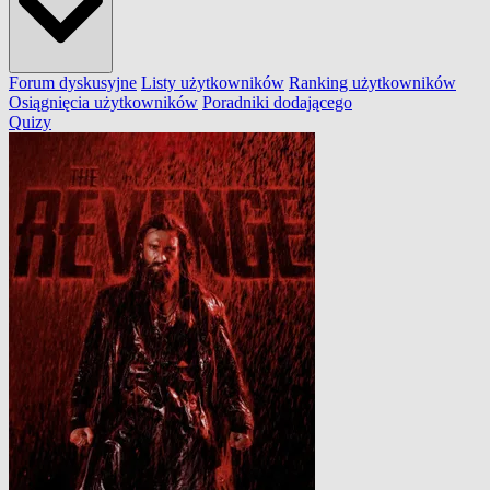
Forum dyskusyjne
Listy użytkowników
Ranking użytkowników
Osiągnięcia użytkowników
Poradniki dodającego
Quizy