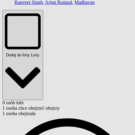
Ranveer Singh
,
Arjun Rampal
,
Madhavan
Dodaj do listy
Listy
0
osób
lubi
1
osoba
chce obejrzeć
obejrzy
1
osoba
obejrzała