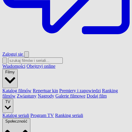
Zaloguj się
Wiadomości
Obejrzyj online
Filmy
Katalog filmów
Repertuar kin
Premiery i zapowiedzi
Ranking
filmów
Zwiastuny
Nagrody
Galerie filmowe
Dodaj film
TV
Katalog seriali
Program TV
Ranking seriali
Społeczność