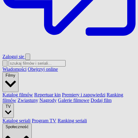
Zaloguj się
Wiadomości
Obejrzyj online
Filmy
Katalog filmów
Repertuar kin
Premiery i zapowiedzi
Ranking
filmów
Zwiastuny
Nagrody
Galerie filmowe
Dodaj film
TV
Katalog seriali
Program TV
Ranking seriali
Społeczność