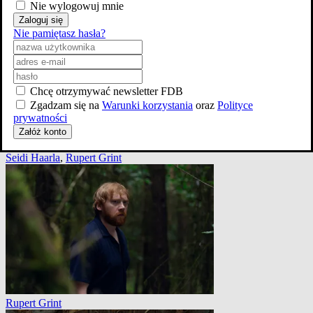
Nie wylogowuj mnie
Zaloguj się
Nie pamiętasz hasła?
Chcę otrzymywać newsletter FDB
Zgadzam się na
Warunki korzystania
oraz
Polityce
prywatności
Załóż konto
Seidi Haarla
,
Rupert Grint
Rupert Grint