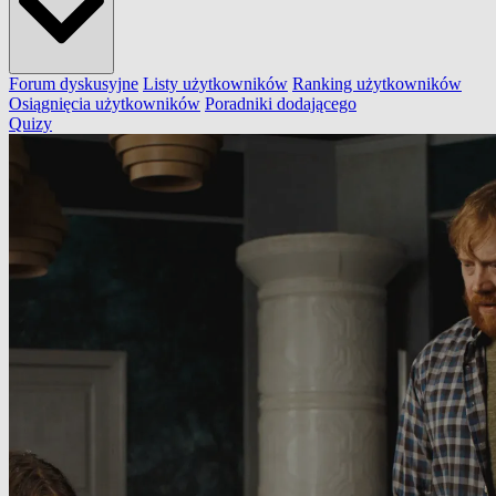
Forum dyskusyjne
Listy użytkowników
Ranking użytkowników
Osiągnięcia użytkowników
Poradniki dodającego
Quizy