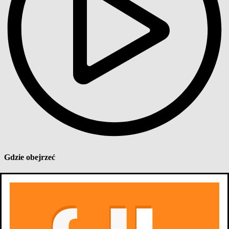
Gdzie obejrzeć
Aktualnie tytuł nie jest dostępny na
platformach
streamingowych
Odcinki