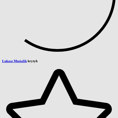
Łukasz Musialik
krytyk