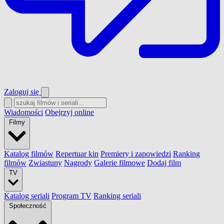
Zaloguj się
Wiadomości
Obejrzyj online
Filmy
Katalog filmów
Repertuar kin
Premiery i zapowiedzi
Ranking
filmów
Zwiastuny
Nagrody
Galerie filmowe
Dodaj film
TV
Katalog seriali
Program TV
Ranking seriali
Społeczność