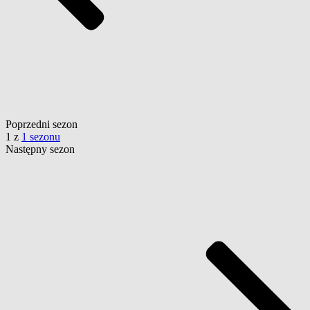
Poprzedni
sezon
1
z
1 sezonu
Następny
sezon