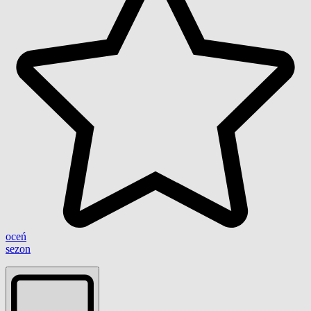
oceń
sezon